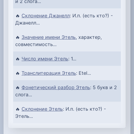
и 2 слога...
🔥
Склонение Джанелл
: И.п. (есть кто?) -
Джанелл...
🔥
Значение имени Этель
, характер,
совместимость...
🔥
Число имени Этель
: 1...
🔥
Транслитерация Этель
: Etel...
🔥
Фонетический разбор Этель
: 5 букв и 2
слога...
🔥
Склонение Этель
: И.п. (есть кто?) -
Этель...