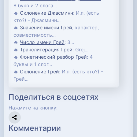
8 букв и 2 слога...
🔥
Склонение Джасминн
: И.п. (есть
кто?) - Джасминн...
🔥
Значение имени Грей
, характер,
совместимость...
🔥
Число имени Грей
: 3...
🔥
Транслитерация Грей
: Grej...
🔥
Фонетический разбор Грей
: 4
буквы и 1 слог...
🔥
Склонение Грей
: И.п. (есть кто?) -
Грей...
Поделиться в соцсетях
Нажмите на кнопку:
Комментарии