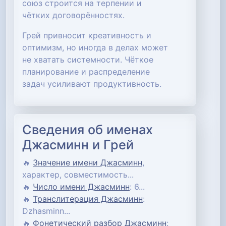
союз строится на терпении и
чётких договорённостях.
Грей привносит креативность и
оптимизм, но иногда в делах может
не хватать системности. Чёткое
планирование и распределение
задач усиливают продуктивность.
Сведения об именах
Джасминн и Грей
🔥
Значение имени Джасминн
,
характер, совместимость...
🔥
Число имени Джасминн
: 6...
🔥
Транслитерация Джасминн
:
Dzhasminn...
🔥
Фонетический разбор Джасминн
: