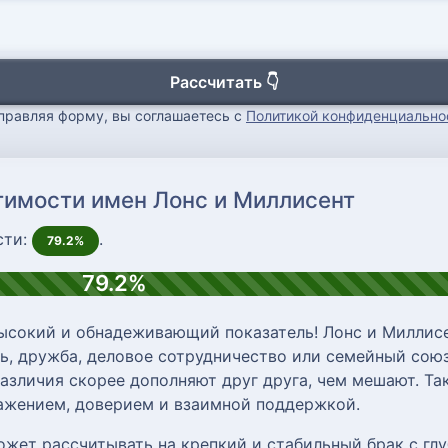
Рассчитать 👇
правляя форму, вы соглашаетесь с
Политикой конфиденциально
тимости имен Лонс и Миллисент
сти:
.
79.2%
79.2%
ысокий и обнадеживающий показатель! Лонс и Миллисе
, дружба, деловое сотрудничество или семейный союз
различия скорее дополняют друг друга, чем мешают. Т
важением, доверием и взаимной поддержкой.
ожет рассчитывать на крепкий и стабильный брак с г