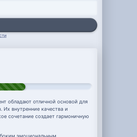
сти
нт обладают отличной основой для
. Их внутренние качества и
акое сочетание создает гармоничную
лубоким эмоциональным