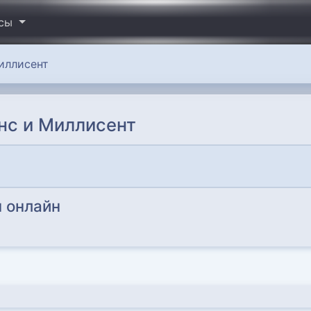
исы
иллисент
нс и Миллисент
 онлайн