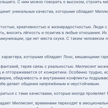
ольшего. С ним можно говорить о высоком, строить ме
 ценит уникальные качества, которыми обладает Миллис
тостью, креативностью и жизнерадостностью. Люди с 
ать, вносить лёгкость и позитив в любые отношения. И
муникации, где нет места скуке. С таким человеком л
ы характера, которыми обладает Лонс, мешающими га
 фантазий, теряя связь с реальностью. Миллисент может
д и отгораживается от конкретики. Особенно трудно, 
верие, обидчивость и внутренние конфликты подрыва
ебе делает общение напряжённым и неустойчивым.
ириться с теми качествами, которые иногда проявляет 
адает Миллисент, временами переходят в эмоциональн