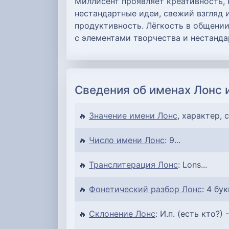
Миллисент проявляет креативность,
нестандартные идеи, свежий взгляд 
продуктивность. Лёгкость в общени
с элементами творчества и нестанда
Сведения об именах Лонс 
🔥
Значение имени Лонс
, характер, 
🔥
Число имени Лонс
: 9...
🔥
Транслитерация Лонс
: Lons...
🔥
Фонетический разбор Лонс
: 4 бук
🔥
Склонение Лонс
: И.п. (есть кто?) -