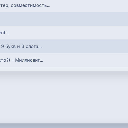
ктер, совместимость...
ent...
: 9 букв и 3 слога...
 кто?) - Миллисент...