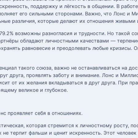
кренность, поддержку и лёгкость в общении. В работе
олняет его сильными сторонами. Важно, что Лонс и М
льные различия, которые делают их отношения живыми
79.2% возможны разногласия и трудности. Но такой с
артнёры обладают личностными качествами — терпение
хранять равновесие и преодолевать любые кризисы. О
нциал такого союза, важно не останавливаться на до
руг друга, проявлять заботу и внимание. Лонс и Милли
сит от их желания вкладываться в друг друга. При пр
оящему великое и глубокое.
онс проявляет себя в отношениях.
тическая, которая стремится к личностному росту, п
 не терпит фальши и ценит искренность. Этот человек