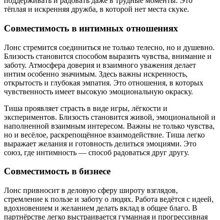
поддерживать и радовать даже в трудные моменты. Это
тёплая и искренняя дружба, в которой нет места скуке.
Совместимость в интимных отношениях
Лонс стремится соединиться не только телесно, но и душевно.
Близость становится способом выразить чувства, внимание и
заботу. Атмосфера доверия и взаимного уважения делает
интим особенно значимым. Здесь важны искренность,
открытость и глубокая эмпатия. Это отношения, в которых
чувственность имеет высокую эмоциональную окраску.
Тиша проявляет страсть в виде игры, лёгкости и
экспериментов. Близость становится живой, эмоциональной и
наполненной взаимным интересом. Важны не только чувства,
но и весёлое, раскрепощённое взаимодействие. Тиша легко
выражает желания и готовность делиться эмоциями. Это
союз, где интимность — способ радоваться друг другу.
Совместимость в бизнесе
Лонс привносит в деловую сферу широту взглядов,
стремление к пользе и заботу о людях. Работа ведётся с идеей,
вдохновением и желанием делать вклад в общее благо. В
партнёрстве легко выстраивается гуманная и прогрессивная