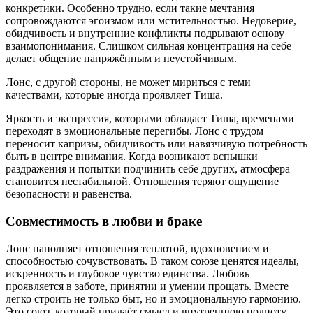
конкретики. Особенно трудно, если такие мечтания
сопровождаются эгоизмом или мстительностью. Недоверие,
обидчивость и внутренние конфликты подрывают основу
взаимопонимания. Слишком сильная концентрация на себе
делает общение напряжённым и неустойчивым.
Лонс, с другой стороны, не может мириться с теми
качествами, которые иногда проявляет Тиша.
Яркость и экспрессия, которыми обладает Тиша, временами
переходят в эмоциональные перегибы. Лонс с трудом
переносит капризы, обидчивость или навязчивую потребность
быть в центре внимания. Когда возникают вспышки
раздражения и попытки подчинить себе других, атмосфера
становится нестабильной. Отношения теряют ощущение
безопасности и равенства.
Совместимость в любви и браке
Лонс наполняет отношения теплотой, вдохновением и
способностью сочувствовать. В таком союзе ценятся идеалы,
искренность и глубокое чувство единства. Любовь
проявляется в заботе, принятии и умении прощать. Вместе
легко строить не только быт, но и эмоциональную гармонию.
Это союз, который придаёт смысл и внутреннюю полноту