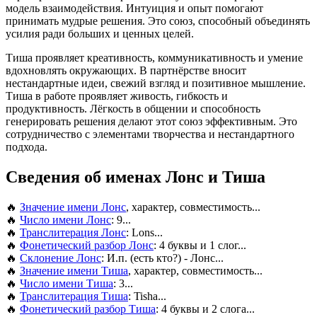
модель взаимодействия. Интуиция и опыт помогают
принимать мудрые решения. Это союз, способный объединять
усилия ради больших и ценных целей.
Тиша проявляет креативность, коммуникативность и умение
вдохновлять окружающих. В партнёрстве вносит
нестандартные идеи, свежий взгляд и позитивное мышление.
Тиша в работе проявляет живость, гибкость и
продуктивность. Лёгкость в общении и способность
генерировать решения делают этот союз эффективным. Это
сотрудничество с элементами творчества и нестандартного
подхода.
Сведения об именах Лонс и Тиша
🔥
Значение имени Лонс
, характер, совместимость...
🔥
Число имени Лонс
: 9...
🔥
Транслитерация Лонс
: Lons...
🔥
Фонетический разбор Лонс
: 4 буквы и 1 слог...
🔥
Склонение Лонс
: И.п. (есть кто?) - Лонс...
🔥
Значение имени Тиша
, характер, совместимость...
🔥
Число имени Тиша
: 3...
🔥
Транслитерация Тиша
: Tisha...
🔥
Фонетический разбор Тиша
: 4 буквы и 2 слога...