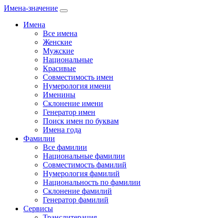
Имена-значение
Имена
Все имена
Женские
Мужские
Национальные
Красивые
Совместимость имен
Нумерология имени
Именины
Склонение имени
Генератор имен
Поиск имен по буквам
Имена года
Фамилии
Все фамилии
Национальные фамилии
Совместимость фамилий
Нумерология фамилий
Национальность по фамилии
Склонение фамилий
Генератор фамилий
Сервисы
Транслитерация