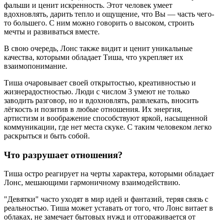
фальши и ценит искренность. Этот человек умеет
вдохновлять, дарить тепло и ощущение, что Вы — часть чего-
то большего. С ним можно говорить о высоком, строить
мечты и развиваться вместе.
В свою очередь, Лонс также видит и ценит уникальные
качества, которыми обладает Тиша, что укрепляет их
взаимопонимание.
Тиша очаровывает своей открытостью, креативностью и
жизнерадостностью. Люди с числом 3 умеют не только
заводить разговор, но и вдохновлять, развлекать, вносить
лёгкость и позитив в любые отношения. Их энергия,
артистизм и воображение способствуют яркой, насыщенной
коммуникации, где нет места скуке. С таким человеком легко
раскрыться и быть собой.
Что разрушает отношения?
Тиша остро реагирует на черты характера, которыми обладает
Лонс, мешающими гармоничному взаимодействию.
"Девятки" часто уходят в мир идей и фантазий, теряя связь с
реальностью. Тиша может уставать от того, что Лонс витает в
облаках, не замечает бытовых нужд и отгораживается от