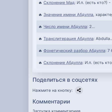
🔥
Склонение Мад
: И.п. (есть кто?) -
🔥
Значение имени Абдулла
, характе
🔥
Число имени Абдулла
: 2...
🔥
Транслитерация Абдулла
: Abdulla..
🔥
Фонетический разбор Абдулла
: 7
🔥
Склонение Абдулла
: И.п. (есть кто
Поделиться в соцсетях
Нажмите на кнопку:
Комментарии
Загрузка комментариев…