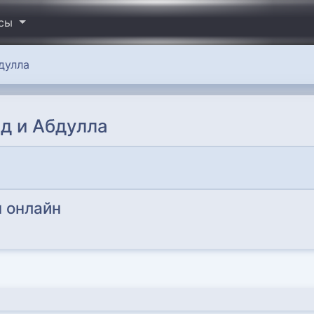
исы
дулла
д и Абдулла
 онлайн