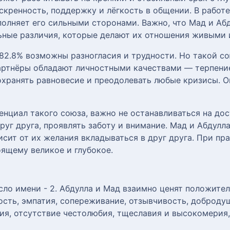
кренность, поддержку и лёгкость в общении. В работе
олняет его сильными сторонами. Важно, что Мад и Абд
льные различия, которые делают их отношения живыми
82.8% возможны разногласия и трудности. Но такой с
артнёры обладают личностными качествами — терпение
хранять равновесие и преодолевать любые кризисы. О
нциал такого союза, важно не останавливаться на до
руг друга, проявлять заботу и внимание. Мад и Абдулл
сит от их желания вкладываться в друг друга. При пр
оящему великое и глубокое.
ло имени - 2. Абдулла и Мад взаимно ценят положите
сть, эмпатия, сопереживание, отзывчивость, добродуш
ия, отсутствие честолюбия, тщеславия и высокомерия,