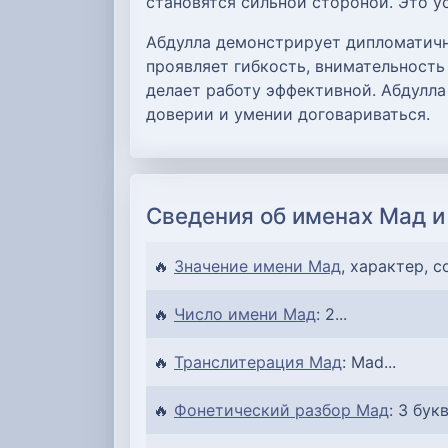
становятся сильной стороной. Это у
Абдулла демонстрирует дипломатичн
проявляет гибкость, внимательность
делает работу эффективной. Абдулла
доверии и умении договариваться.
Сведения об именах Мад и
🔥
Значение имени Мад
, характер, с
🔥
Число имени Мад
: 2...
🔥
Транслитерация Мад
: Mad...
🔥
Фонетический разбор Мад
: 3 букв