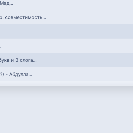
 Мад...
р, совместимость...
.
 букв и 3 слога...
?) - Абдулла...