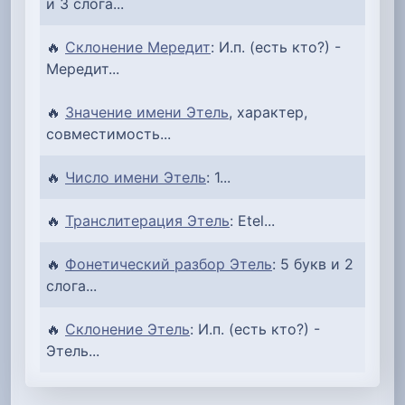
и 3 слога...
🔥
Склонение Мередит
: И.п. (есть кто?) -
Мередит...
🔥
Значение имени Этель
, характер,
совместимость...
🔥
Число имени Этель
: 1...
🔥
Транслитерация Этель
: Etel...
🔥
Фонетический разбор Этель
: 5 букв и 2
слога...
🔥
Склонение Этель
: И.п. (есть кто?) -
Этель...