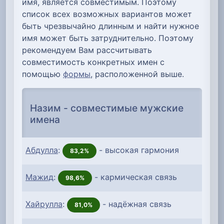
имя, является совместимым. Поэтому
список всех возможных вариантов может
быть чрезвычайно длинным и найти нужное
имя может быть затруднительно. Поэтому
рекомендуем Вам рассчитывать
совместимость конкретных имен с
помощью
формы
, расположенной выше.
Назим - совместимые мужские
имена
Абдулла
:
- высокая гармония
83,2%
Мажид
:
- кармическая связь
98,6%
Хайрулла
:
- надёжная связь
81,0%