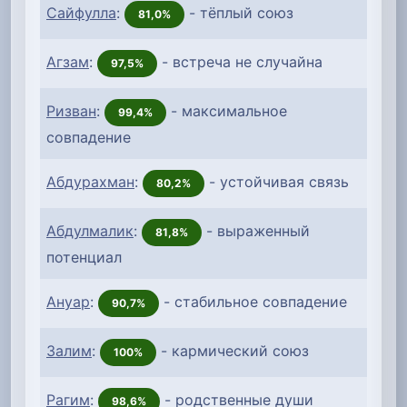
Сайфулла
:
- тёплый союз
81,0%
Агзам
:
- встреча не случайна
97,5%
Ризван
:
- максимальное
99,4%
совпадение
Абдурахман
:
- устойчивая связь
80,2%
Абдулмалик
:
- выраженный
81,8%
потенциал
Ануар
:
- стабильное совпадение
90,7%
Залим
:
- кармический союз
100%
Рагим
:
- родственные души
98,6%