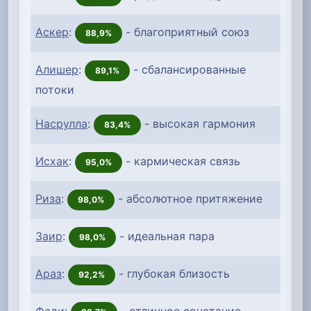
Аскер
:
- благоприятный союз
88,9%
Алишер
:
- сбалансированные
89,1%
потоки
Насрулла
:
- высокая гармония
83,4%
Исхак
:
- кармическая связь
95,0%
Риза
:
- абсолютное притяжение
98,0%
Заир
:
- идеальная пара
98,0%
Араз
:
- глубокая близость
92,2%
Фади
:
- отличное сочетание