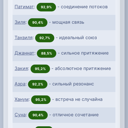
Патимат
:
- соединение потоков
92,9%
Зиля
:
- мощная связь
90,4%
Танзиля
:
- идеальный союз
92,7%
Джаннат
:
- сильное притяжение
88,5%
Закия
:
- абсолютное притяжение
95,2%
Азра
:
- сильный резонанс
92,2%
Ханум
:
- встреча не случайна
95,2%
Суна
:
- отличное сочетание
90,4%