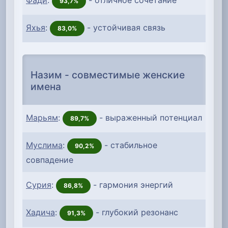
93,7%
Яхья
:
- устойчивая связь
83,0%
Назим - совместимые женские
имена
Марьям
:
- выраженный потенциал
89,7%
Муслима
:
- стабильное
90,2%
совпадение
Сурия
:
- гармония энергий
86,8%
Хадича
:
- глубокий резонанс
91,3%