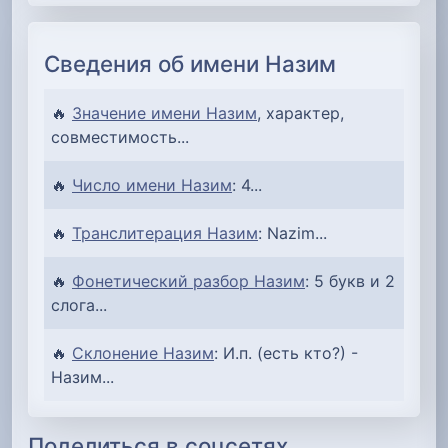
Сведения об имени Назим
🔥
Значение имени Назим
, характер,
совместимость...
🔥
Число имени Назим
: 4...
🔥
Транслитерация Назим
: Nazim...
🔥
Фонетический разбор Назим
: 5 букв и 2
слога...
🔥
Склонение Назим
: И.п. (есть кто?) -
Назим...
Поделиться в соцсетях