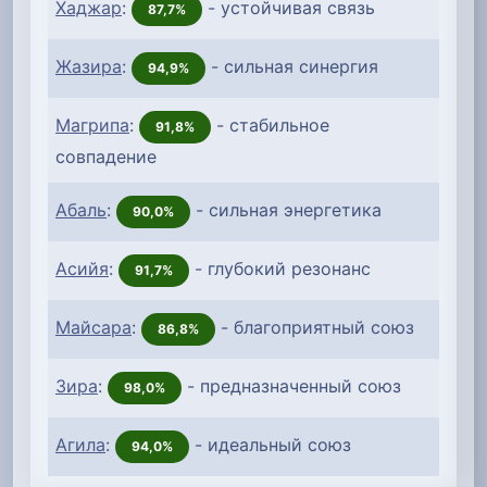
Хаджар
:
- устойчивая связь
87,7%
Жазира
:
- сильная синергия
94,9%
Магрипа
:
- стабильное
91,8%
совпадение
Абаль
:
- сильная энергетика
90,0%
Асийя
:
- глубокий резонанс
91,7%
Майсара
:
- благоприятный союз
86,8%
Зира
:
- предназначенный союз
98,0%
Агила
:
- идеальный союз
94,0%