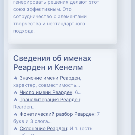
генерировать решения делают этот
союз эффективным. Это
сотрудничество с элементами
творчества и нестандартного
подхода.
Сведения об именах
Реарден и Кенелм
🔥
Значение имени Реарден
,
характер, совместимость...
🔥
Число имени Реарден
: 6...
🔥
Транслитерация Реарден
:
Rearden...
🔥
Фонетический разбор Реарден
: 7
букв и 3 слога...
🔥
Склонение Реарден
: И.п. (есть