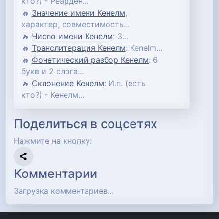
кто?) - Реарден...
🔥
Значение имени Кенелм
,
характер, совместимость...
🔥
Число имени Кенелм
: 3...
🔥
Транслитерация Кенелм
: Kenelm...
🔥
Фонетический разбор Кенелм
: 6
букв и 2 слога...
🔥
Склонение Кенелм
: И.п. (есть
кто?) - Кенелм...
Поделиться в соцсетях
Нажмите на кнопку:
Комментарии
Загрузка комментариев…