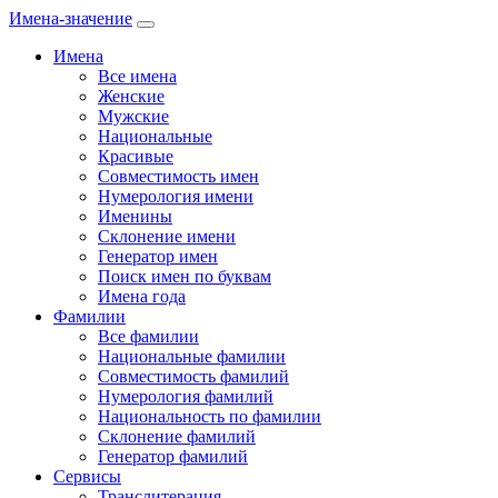
Имена-значение
Имена
Все имена
Женские
Мужские
Национальные
Красивые
Совместимость имен
Нумерология имени
Именины
Склонение имени
Генератор имен
Поиск имен по буквам
Имена года
Фамилии
Все фамилии
Национальные фамилии
Совместимость фамилий
Нумерология фамилий
Национальность по фамилии
Склонение фамилий
Генератор фамилий
Сервисы
Транслитерация