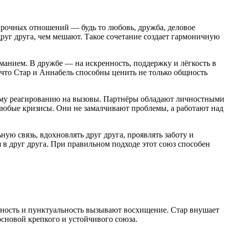
рочных отношений — будь то любовь, дружба, деловое
друг друга, чем мешают. Такое сочетание создает гармоничную
анием. В дружбе — на искренность, поддержку и лёгкость в
что Стар и Аннабель способны ценить не только общность
кому реагированию на вызовы. Партнёры обладают личностными
любые кризисы. Они не замалчивают проблемы, а работают над
ую связь, вдохновлять друг друга, проявлять заботу и
 в друг друга. При правильном подходе этот союз способен
стность и пунктуальность вызывают восхищение. Стар внушает
 основой крепкого и устойчивого союза.