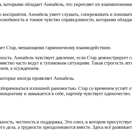
а, которыми обладает Аннабель, что укрепляет их взаимопонима
 восприятия. Аннабель умеет слушать, сопереживать и понимать
ролюбивость и тонкое чувство справедливости, которыми облад
адает Стар, мешающими гармоничному взаимодействию.
чность. Аннабель чувствует давление, если Стар демонстрирует
ямство часто ведут к тупиковым ситуациям. Такая строгость лег
ием, а осуждением.
 которые иногда проявляет Аннабель.
 оборачиваться излишней ранимостью. Стар со временем устаёт 
нициативу и замыкается в себе, партнёр чувствует одиночество
ность, честность и поддержка. Это союз, в котором присутствуе
 дела, а трудности преодолеваются вместе. Здесь всё развивает