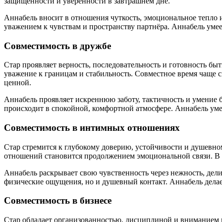
защищённости и уверенности в завтрашнем дне.
Аннабель вносит в отношения чуткость, эмоциональное тепло и
уважением к чувствам и пространству партнёра. Аннабель уме
Совместимость в дружбе
Стар проявляет верность, последовательность и готовность бы
уважение к границам и стабильность. Совместное время чаще с
ценной.
Аннабель проявляет искреннюю заботу, тактичность и умение 
происходит в спокойной, комфортной атмосфере. Аннабель умее
Совместимость в интимных отношениях
Стар стремится к глубокому доверию, устойчивости и душевном
отношений становится продолжением эмоциональной связи. В ин
Аннабель раскрывает свою чувственность через нежность, дел
физические ощущения, но и душевный контакт. Аннабель делает
Совместимость в бизнесе
Стар обладает организованностью, дисциплиной и вниманием к 