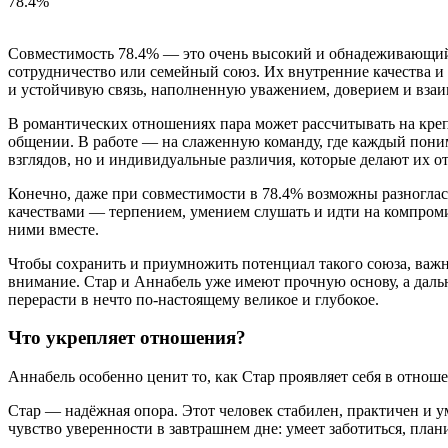
78.4%
Совместимость 78.4% — это очень высокий и обнадеживающий 
сотрудничество или семейный союз. Их внутренние качества и 
и устойчивую связь, наполненную уважением, доверием и вза
В романтических отношениях пара может рассчитывать на кре
общении. В работе — на слаженную команду, где каждый поним
взглядов, но и индивидуальные различия, которые делают их
Конечно, даже при совместимости в 78.4% возможны разноглас
качествами — терпением, умением слушать и идти на компроми
ними вместе.
Чтобы сохранить и приумножить потенциал такого союза, важно
внимание. Стар и Аннабель уже имеют прочную основу, а даль
перерасти в нечто по-настоящему великое и глубокое.
Что укрепляет отношения?
Аннабель особенно ценит то, как Стар проявляет себя в отнош
Стар — надёжная опора. Этот человек стабилен, практичен и 
чувство уверенности в завтрашнем дне: умеет заботиться, план