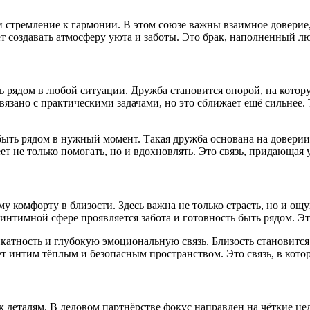
 стремление к гармонии. В этом союзе важны взаимное доверие, 
ет создавать атмосферу уюта и заботы. Это брак, наполненный 
ть рядом в любой ситуации. Дружба становится опорой, на кото
вязано с практическими задачами, но это сближает ещё сильнее.
быть рядом в нужный момент. Такая дружба основана на довери
т не только помогать, но и вдохновлять. Это связь, придающая 
у комфорту в близости. Здесь важна не только страсть, но и ощ
тимной сфере проявляется забота и готовность быть рядом. Это
икатность и глубокую эмоциональную связь. Близость становится
 интим тёплым и безопасным пространством. Это связь, в котор
деталям. В деловом партнёрстве фокус направлен на чёткие цел