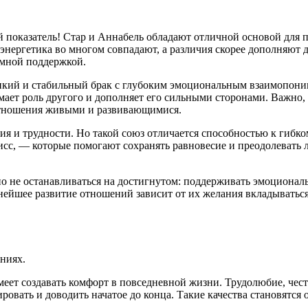
показатель! Стар и Аннабель обладают отличной основой для п
энергетика во многом совпадают, а различия скорее дополняют 
имной поддержкой.
пкий и стабильный брак с глубоким эмоциональным взаимопоним
ает роль другого и дополняет его сильными сторонами. Важно, 
 отношения живыми и развивающимися.
ия и трудности. Но такой союз отличается способностью к гиб
сс, — которые помогают сохранять равновесие и преодолевать 
 не останавливаться на достигнутом: поддерживать эмоциональн
нейшее развитие отношений зависит от их желания вкладываться
ениях.
умеет создавать комфорт в повседневной жизни. Трудолюбие, че
ировать и доводить начатое до конца. Такие качества становятся