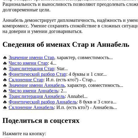
Рациональность и выносливость позволяют преодолевать сложн
долговременные цели.
Аннабель демонстрирует дипломатичность, надёжность и умение
компромисс. Умение сохранять спокойствие в сложных ситуаци
на доверии и умении договариваться.
Сведения об именах Стар и Аннабель
🔥
Значение имени Стар
, характер, совместимость...
🔥
Число имени Стар
: 4...
🔥
Транслитерация Стар
: Star...
🔥
Фонетический разбор Стар
: 4 буквы и 1 слог...
🔥
Склонение Стар
: И.п. (есть кто?) - Стар...
🔥
Значение имени Аннабель
, характер, совместимость...
🔥
Число имени Аннабель
: 2...
🔥
Транслитерация Аннабель
: Annabel...
🔥
Фонетический разбор Аннабель
: 8 букв и 3 слога...
🔥
Склонение Аннабель
: И.п. (есть кто?) - Аннабель...
Поделиться в соцсетях
Нажмите на кнопку: