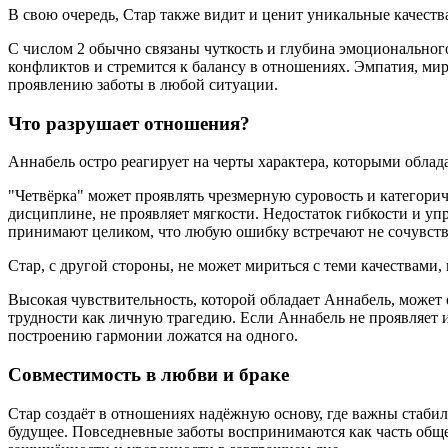
В свою очередь, Стар также видит и ценит уникальные качеств
С числом 2 обычно связаны чуткость и глубина эмоционального
конфликтов и стремится к балансу в отношениях. Эмпатия, ми
проявлению заботы в любой ситуации.
Что разрушает отношения?
Аннабель остро реагирует на черты характера, которыми обл
"Четвёрка" может проявлять чрезмерную суровость и категори
дисциплине, не проявляет мягкости. Недостаток гибкости и упр
принимают целиком, что любую ошибку встречают не сочувств
Стар, с другой стороны, не может мириться с теми качествами,
Высокая чувствительность, которой обладает Аннабель, может
трудности как личную трагедию. Если Аннабель не проявляет и
построению гармонии ложатся на одного.
Совместимость в любви и браке
Стар создаёт в отношениях надёжную основу, где важны стабиль
будущее. Повседневные заботы воспринимаются как часть общего