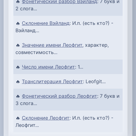
🔥
Фонетический разбор Вэйланд
: 7 букв и
2 слога...
🔥
Склонение Вэйланд
: И.п. (есть кто?) -
Вэйланд...
🔥
Значение имени Леофгит
, характер,
совместимость...
🔥
Число имени Леофгит
: 1...
🔥
Транслитерация Леофгит
: Leofgit...
🔥
Фонетический разбор Леофгит
: 7 букв и
3 слога...
🔥
Склонение Леофгит
: И.п. (есть кто?) -
Леофгит...