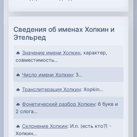
Сведения об именах Хопкин и
Этельред
🔥
Значение имени Хопкин
, характер,
совместимость...
🔥
Число имени Хопкин
: 3...
🔥
Транслитерация Хопкин
: Xopkin...
🔥
Фонетический разбор Хопкин
: 6 букв и
2 слога...
🔥
Склонение Хопкин
: И.п. (есть кто?) -
Хопкин...