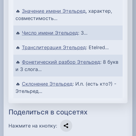
🔥
Значение имени Этельред
, характер,
совместимость...
🔥
Число имени Этельред
: 3...
🔥
Транслитерация Этельред
: Etelred...
🔥
Фонетический разбор Этельред
: 8 букв
и 3 слога...
🔥
Склонение Этельред
: И.п. (есть кто?) -
Этельред...
Поделиться в соцсетях
Нажмите на кнопку: