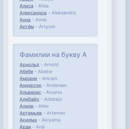
Алиса
- Alisa
Александра
- Aleksandra
Анна
- Anna
Артём
- Artyom
Фамилии на букву А
Арнольд
- Arnold
Абебе
- Abebe
Амрани
- Amrani
Андерсен
- Andersen
Альварес
- Alvares
Адебайо
- Adebajo
Алиев
- Aliev
Артемьев
- Artemev
Акияма
- Akiyama
Араи
- Arai