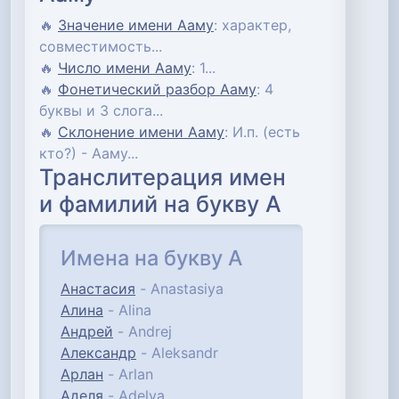
🔥
Значение имени Ааму
: характер,
совместимость...
🔥
Число имени Ааму
: 1...
🔥
Фонетический разбор Ааму
: 4
буквы и 3 слога...
🔥
Склонение имени Ааму
: И.п. (есть
кто?) - Ааму...
Транслитерация имен
и фамилий на букву А
Имена на букву А
Анастасия
- Anastasiya
Алина
- Alina
Андрей
- Andrej
Александр
- Aleksandr
Арлан
- Arlan
Аделя
- Adelya