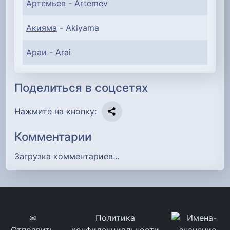
Артемьев
- Artemev
Акияма
- Akiyama
Араи
- Arai
Поделиться в соцсетях
Нажмите на кнопку:
Комментарии
Загрузка комментариев…
✉
Политика
Отправить
конфиденциальности