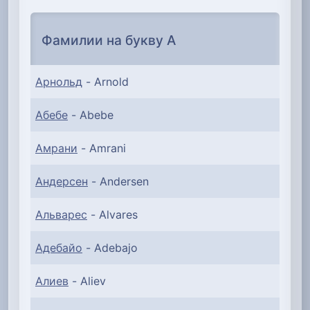
Фамилии на букву А
Арнольд
- Arnold
Абебе
- Abebe
Амрани
- Amrani
Андерсен
- Andersen
Альварес
- Alvares
Адебайо
- Adebajo
Алиев
- Aliev