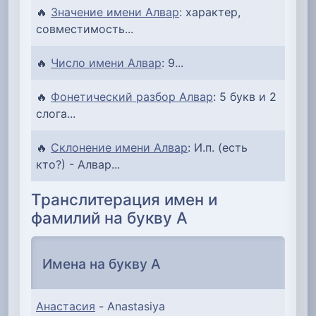
🔥
Значение имени Алвар
: характер,
совместимость...
🔥
Число имени Алвар
: 9...
🔥
Фонетический разбор Алвар
: 5 букв и 2
слога...
🔥
Склонение имени Алвар
: И.п. (есть
кто?) - Алвар...
Транслитерация имен и
фамилий на букву А
Имена на букву А
Анастасия
- Anastasiya