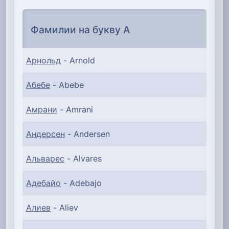
Фамилии на букву А
Арнольд
- Arnold
Абебе
- Abebe
Амрани
- Amrani
Андерсен
- Andersen
Альварес
- Alvares
Адебайо
- Adebajo
Алиев
- Aliev