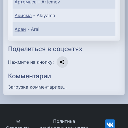
Артемьев
- Artemev
Акияма
- Akiyama
Араи
- Arai
Поделиться в соцсетях
Нажмите на кнопку:
Комментарии
Загрузка комментариев…
✉
Политика
Отправить
конфиденциальности