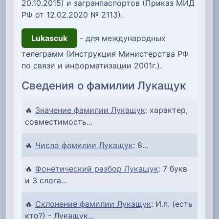
20.10.2015) и загранпаспортов (Приказ МИД
РФ от 12.02.2020 № 2113).
Lukascuk
- для международных
телеграмм (Инструкция Министерства РФ
по связи и информатизации 2001г.).
Сведения о фамилии Лукащук
🔥
Значение фамилии Лукащук
: характер,
совместимость...
🔥
Число фамилии Лукащук
: 8...
🔥
Фонетический разбор Лукащук
: 7 букв
и 3 слога...
🔥
Склонение фамилии Лукащук
: И.п. (есть
кто?) - Лукащук...