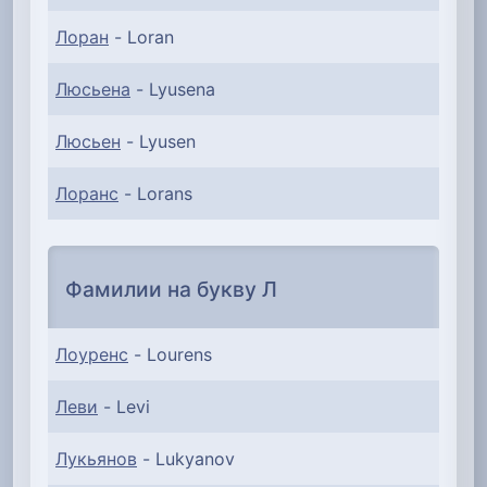
Лоран
- Loran
Люсьена
- Lyusena
Люсьен
- Lyusen
Лоранс
- Lorans
Фамилии на букву Л
Лоуренс
- Lourens
Леви
- Levi
Лукьянов
- Lukyanov