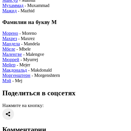
Мансур
- Mansur
Мухаммад
- Muxammad
Мажид
- Mazhid
Фамилии на букву М
Морено
- Moreno
Махрез
- Maxrez
Мандела
- Mandela
Мбеле
- Mbele
Маленгве
- Malengve
Мюррей
- Myurrej
Мейер
- Mejer
Макдональд
- Makdonald
Моргенштерн
- Morgenshtern
Мэй
- Mej
Поделиться в соцсетях
Нажмите на кнопку:
Комментарии