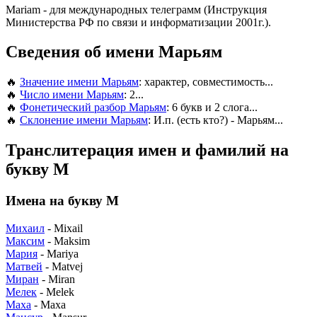
Mariam
- для международных телеграмм (Инструкция
Министерства РФ по связи и информатизации 2001г.).
Сведения об имени Марьям
🔥
Значение имени Марьям
: характер, совместимость...
🔥
Число имени Марьям
: 2...
🔥
Фонетический разбор Марьям
: 6 букв и 2 слога...
🔥
Склонение имени Марьям
: И.п. (есть кто?) - Марьям...
Транслитерация имен и фамилий на
букву М
Имена на букву М
Михаил
- Mixail
Максим
- Maksim
Мария
- Mariya
Матвей
- Matvej
Миран
- Miran
Мелек
- Melek
Маха
- Maxa