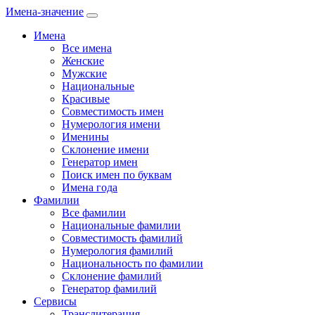
Имена-значение
Имена
Все имена
Женские
Мужские
Национальные
Красивые
Совместимость имен
Нумерология имени
Именины
Склонение имени
Генератор имен
Поиск имен по буквам
Имена года
Фамилии
Все фамилии
Национальные фамилии
Совместимость фамилий
Нумерология фамилий
Национальность по фамилии
Склонение фамилий
Генератор фамилий
Сервисы
Транслитерация