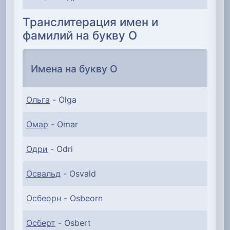
Транслитерация имен и
фамилий на букву О
Имена на букву О
Ольга
- Olga
Омар
- Omar
Одри
- Odri
Освальд
- Osvald
Осбеорн
- Osbeorn
Осберт
- Osbert