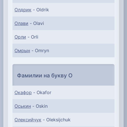
Олдрик
- Oldrik
Олави
- Olavi
Орли
- Orli
Омрын
- Omryn
Фамилии на букву О
Окафор
- Okafor
Оськин
- Oskin
Олексийчук
- Oleksijchuk