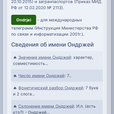
20.10.2015) и загранпаспортов (Приказ МИД
РФ от 12.02.2020 № 2113).
Ondrjei
- для международных
телеграмм (Инструкция Министерства РФ
по связи и информатизации 2001г.).
Сведения об имени Ондржей
🔥
Значение имени Ондржей
: характер,
совместимость...
🔥
Число имени Ондржей
: 7...
🔥
Фонетический разбор Ондржей
: 7 букв
и 2 слога...
🔥
Склонение имени Ондржей
: И.п. (есть
кто?) - Ондржей...