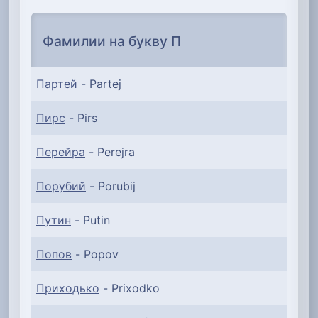
Фамилии на букву П
Партей
- Partej
Пирс
- Pirs
Перейра
- Perejra
Порубий
- Porubij
Путин
- Putin
Попов
- Popov
Приходько
- Prixodko