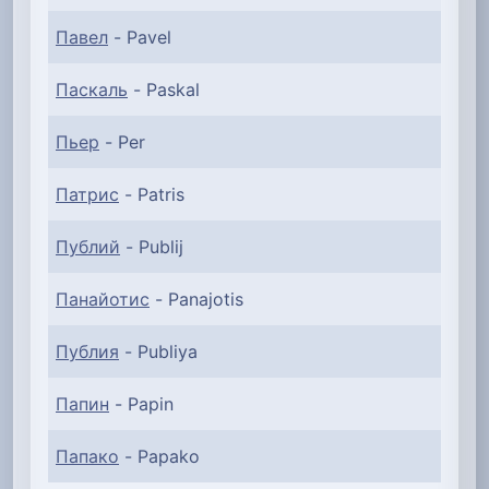
Павел
- Pavel
Паскаль
- Paskal
Пьер
- Per
Патрис
- Patris
Публий
- Publij
Панайотис
- Panajotis
Публия
- Publiya
Папин
- Papin
Папако
- Papako