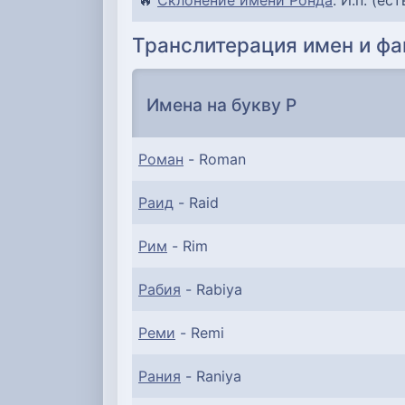
🔥
Склонение имени Ронда
: И.п. (ест
Транслитерация имен и фа
Имена на букву Р
Роман
- Roman
Раид
- Raid
Рим
- Rim
Рабия
- Rabiya
Реми
- Remi
Рания
- Raniya