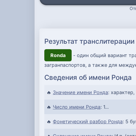
От
Результат транслитерации
Ronda
- один общий вариант тра
загранпаспортов, а также для между
Сведения об имени Ронда
🔥
Значение имени Ронда
: характер,
🔥
Число имени Ронда
: 1...
🔥
Фонетический разбор Ронда
: 5 бу