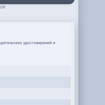
сти
одительских удостоверений и