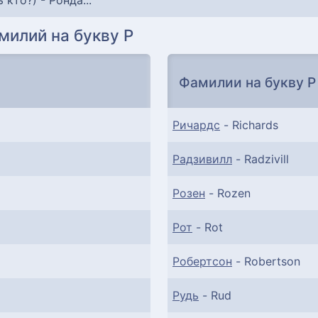
ь кто?) - Ронда...
милий на букву Р
Фамилии на букву Р
Ричардс
- Richards
Радзивилл
- Radzivill
Розен
- Rozen
Рот
- Rot
Робертсон
- Robertson
Рудь
- Rud