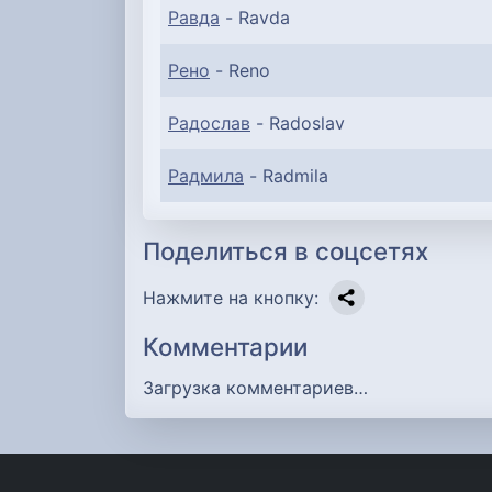
Равда
- Ravda
Рено
- Reno
Радослав
- Radoslav
Радмила
- Radmila
Поделиться в соцсетях
Нажмите на кнопку:
Комментарии
Загрузка комментариев…