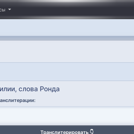
исы
илии, слова Ронда
ранслитерации:
Транслитерировать 👇