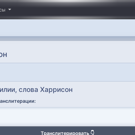
исы
он
илии, слова Харрисон
ранслитерации:
Транслитерировать 👇