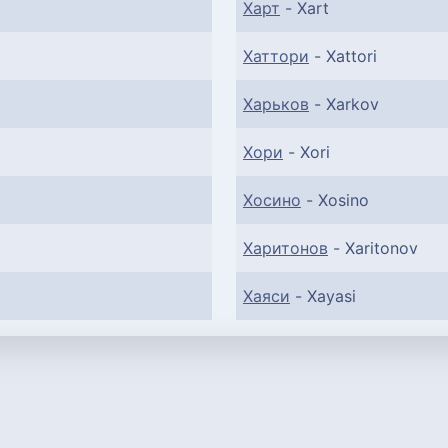
Харт
- Xart
Хаттори
- Xattori
Харьков
- Xarkov
Хори
- Xori
Хосино
- Xosino
Харитонов
- Xaritonov
Хаяси
- Xayasi