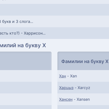
8 букв и 3 слога...
 (есть кто?) - Харрисон...
милий на букву Х
Фамилии на букву Х
Хан
- Xan
Харцыз
- Xarcyz
Хансен
- Xansen