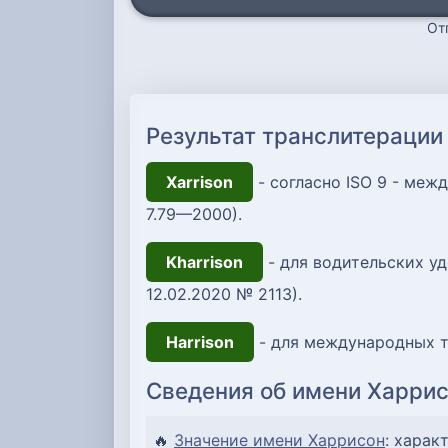
От
Результат транслитерации
Xarrison
- согласно ISO 9 - ме
7.79—2000).
Kharrison
- для водительских уд
12.02.2020 № 2113).
Harrison
- для международных т
Сведения об имени Харри
🔥
Значение имени Харрисон
: харак