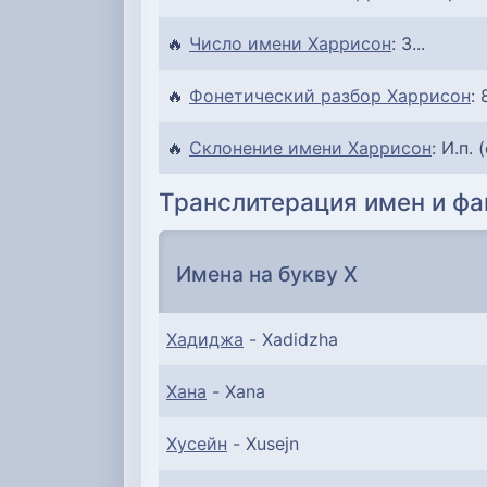
🔥
Число имени Харрисон
: 3...
🔥
Фонетический разбор Харрисон
: 
🔥
Склонение имени Харрисон
: И.п.
Транслитерация имен и фа
Имена на букву Х
Хадиджа
- Xadidzha
Хана
- Xana
Хусейн
- Xusejn