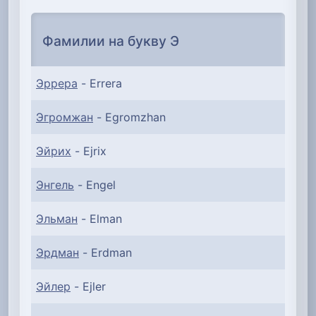
Фамилии на букву Э
Эррера
- Errera
Эгромжан
- Egromzhan
Эйрих
- Ejrix
Энгель
- Engel
Эльман
- Elman
Эрдман
- Erdman
Эйлер
- Ejler