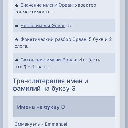
🔥
Значение имени Эрван
: характер,
совместимость...
🔥
Число имени Эрван
: 5...
🔥
Фонетический разбор Эрван
: 5 букв и 2
слога...
🔥
Склонение имени Эрван
: И.п. (есть
кто?) - Эрван...
Транслитерация имен и
фамилий на букву Э
Имена на букву Э
Эммануэль
- Emmanuel