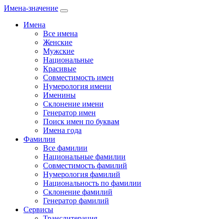
Имена-значение
Имена
Все имена
Женские
Мужские
Национальные
Красивые
Совместимость имен
Нумерология имени
Именины
Склонение имени
Генератор имен
Поиск имен по буквам
Имена года
Фамилии
Все фамилии
Национальные фамилии
Совместимость фамилий
Нумерология фамилий
Национальность по фамилии
Склонение фамилий
Генератор фамилий
Сервисы
Транслитерация