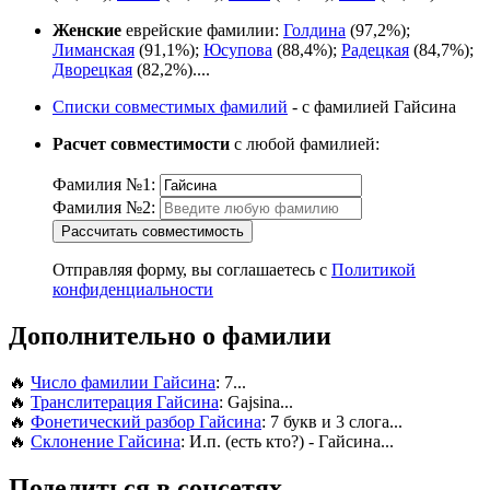
Женские
еврейские фамилии:
Голдина
(97,2%);
Лиманская
(91,1%);
Юсупова
(88,4%);
Радецкая
(84,7%);
Дворецкая
(82,2%)....
Списки совместимых фамилий
- с фамилией Гайсина
Расчет совместимости
с любой фамилией:
Фамилия №1:
Фамилия №2:
Рассчитать совместимость
Отправляя форму, вы соглашаетесь с
Политикой
конфиденциальности
Дополнительно о фамилии
🔥
Число фамилии Гайсина
: 7...
🔥
Транслитерация Гайсина
: Gajsina...
🔥
Фонетический разбор Гайсина
: 7 букв и 3 слога...
🔥
Склонение Гайсина
: И.п. (есть кто?) - Гайсина...
Поделиться в соцсетях