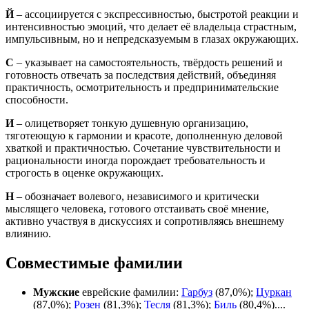
Й
– ассоциируется с экспрессивностью, быстротой реакции и
интенсивностью эмоций, что делает её владельца страстным,
импульсивным, но и непредсказуемым в глазах окружающих.
С
– указывает на самостоятельность, твёрдость решений и
готовность отвечать за последствия действий, объединяя
практичность, осмотрительность и предпринимательские
способности.
И
– олицетворяет тонкую душевную организацию,
тяготеющую к гармонии и красоте, дополненную деловой
хваткой и практичностью. Сочетание чувствительности и
рациональности иногда порождает требовательность и
строгость в оценке окружающих.
Н
– обозначает волевого, независимого и критически
мыслящего человека, готового отстаивать своё мнение,
активно участвуя в дискуссиях и сопротивляясь внешнему
влиянию.
Совместимые фамилии
Мужские
еврейские фамилии:
Гарбуз
(87,0%);
Цуркан
(87,0%);
Розен
(81,3%);
Тесля
(81,3%);
Биль
(80,4%)....