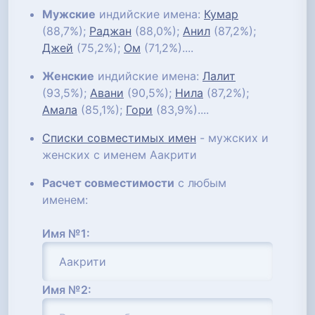
Мужские
индийские имена:
Кумар
(88,7%);
Раджан
(88,0%);
Анил
(87,2%);
Джей
(75,2%);
Ом
(71,2%)....
Женские
индийские имена:
Лалит
(93,5%);
Авани
(90,5%);
Нила
(87,2%);
Амала
(85,1%);
Гори
(83,9%)....
Списки совместимых имен
- мужских и
женских с именем Аакрити
Расчет совместимости
с любым
именем:
Имя №1:
Имя №2: