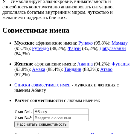
У
– символизирует хладнокровие, внимательность и
способность конструктивно анализировать ситуацию,
дополняясь богатым внутренним миром, чуткостью и
желанием поддержать близких.
Совместимые имена
Мужские
африканские имена:
Рунако
(95,8%);
Мамаду
(95,7%);
Рутендо
(88,2%);
Фарэй
(85,2%);
Дабуламанзи
(84,3%)....
Женские
африканские имена:
Аданна
(94,2%);
Фунанья
(93,8%);
Амака
(88,4%);
Тандайв
(88,3%);
Атаро
(87,2%)....
Списки совместимых имен
- мужских и женских с
именем Абангу
Расчет совместимости
с любым именем:
Имя №1:
Имя №2:
Рассчитать совместимость