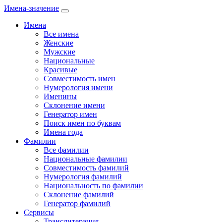
Имена-значение
Имена
Все имена
Женские
Мужские
Национальные
Красивые
Совместимость имен
Нумерология имени
Именины
Склонение имени
Генератор имен
Поиск имен по буквам
Имена года
Фамилии
Все фамилии
Национальные фамилии
Совместимость фамилий
Нумерология фамилий
Национальность по фамилии
Склонение фамилий
Генератор фамилий
Сервисы
Транслитерация