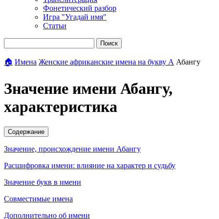
Фонетический разбор
Игра "Угадай имя"
Статьи
Поиск
🏠
Имена
Женские африканские имена на букву А
Абангу
Значение имени Абангу,
характеристика
Содержание
Значение, происхождение имени Абангу
Расшифровка имени: влияние на характер и судьбу
Значение букв в имени
Совместимые имена
Дополнительно об имени