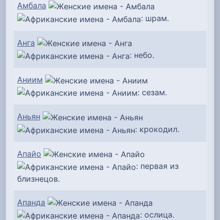
Амбала
: шрам.
Анга
: небо.
Аниим
: сезам.
Аньян
: крокодил.
Апайо
: первая из
близнецов.
Апанда
: ослица.