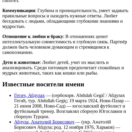
гипотез.
Коммуникации
: Глубина и проницательность, умеет задавать
правильные вопросы и находить нужные ответы. Любит
беседовать с людьми, обладающими глубокими знаниями и
мудростью.
Отношение к любви и браку
: В отношениях ценит
интеллектуальную совместимость и глубокую связь. Партнёр
должен быть человеком думающим и стремящимся к
самопознанию.
Дети и животные
: Любит детей, учит их мыслить и
анализировать. Среди питомцев предпочитает спокойных и
мудрых животных, таких как кошки или рыбы.
Известные носители имени
Гегич, Абдулах
— (сербохорв. Abdulah Gegić / Абдулах
Гегић, тур. Abdullah Gegiç; 19 марта 1924, Нови-Пазар —
21 июня 2008, Нови-Сад) — югославский футболист и
футбольный тренер. Возглавлял сборную Югославии и
сборную Турции.
Абдула, Анатолий Борисович
— (укр. Анатолій
Борисович Абдула; род. 12 ноября 1976, Харьков) —