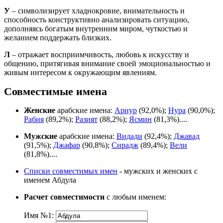
У
– символизирует хладнокровие, внимательность и
способность конструктивно анализировать ситуацию,
дополняясь богатым внутренним миром, чуткостью и
желанием поддержать близких.
Л
– отражает восприимчивость, любовь к искусству и
общению, притягивая внимание своей эмоциональностью и
живым интересом к окружающим явлениям.
Совместимые имена
Женские
арабские имена:
Арнур
(92,0%);
Нура
(90,0%);
Рабия
(89,2%);
Разият
(88,2%);
Ясмин
(81,3%)....
Мужские
арабские имена:
Видади
(92,4%);
Джавад
(91,5%);
Джафар
(90,8%);
Сирадж
(89,4%);
Вели
(81,8%)....
Списки совместимых имен
- мужских и женских с
именем Абдула
Расчет совместимости
с любым именем:
Имя №1: