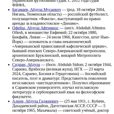
украинский футбольный судья. С 2012 года судья
ФИФА.
Багамаев, Абдула Мусаевич
— (род. 18 октября 2004,
Нягань, Тюменская область) — российский футболист,
полузащитник «Факела», выступающий на правах
аренды за владивостокское «Динамо».
Офейш, Абдула Афтимиос
— (англ. Abdullah Aftimios
Ofiesh, в монашестве Евфимий; 22 октября 1880,
Бикфайя, Ливан — 24 июля 1966, Кингстон, штат Нью-
Йорк) — основатель и глава неканонической
«Американской православной кафолической церкви»,
бывший епископ Северо-Американской митрополии,
архиепископ Бруклинский, викарий Митрополита
Северо-Американского.
Сидран, Абдула
— (босн. Abdulah Sidran; 2 октября 1944,
Сараево, Врхбосна (великая жупа), НГХ — 23 марта
2024, Сараево, Босния и Герцеговина) — боснийский
писатель, поэт и драматург. Представитель поколения
югославских «шестидесятников». Получил образование
в Сараевском университете, изучал югославскую
литературу и сербохорватский язык на философском
факультете.
Алиев, Абдула Гаджиевич
— (25 мая 1911, с. Кубачи,
Дахадаевский район, Дагестанская АССР, СССР — 5
октября 1965, Махачкала) — советский учёный, доктор