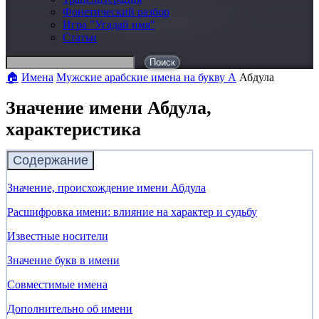
Фонетический разбор
Игра "Угадай имя"
Статьи
Поиск
🏠
Имена
Мужские арабские имена на букву А
Абдула
Значение имени Абдула,
характеристика
Содержание
Значение, происхождение имени Абдула
Расшифровка имени: влияние на характер и судьбу
Известные носители
Значение букв в имени
Совместимые имена
Дополнительно об имени