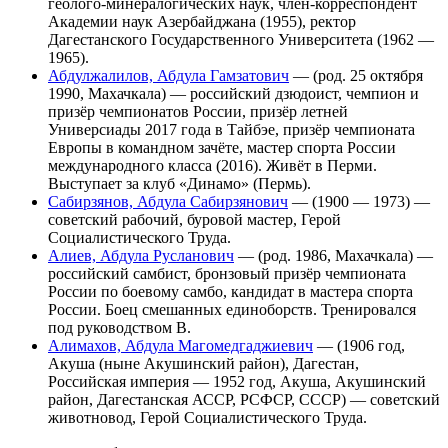
геолого-минералогических наук, член-корреспондент
Академии наук Азербайджана (1955), ректор
Дагестанского Государственного Университета (1962 —
1965).
Абдулжалилов, Абдула Гамзатович
— (род. 25 октября
1990, Махачкала) — российский дзюдоист, чемпион и
призёр чемпионатов России, призёр летней
Универсиады 2017 года в Тайбэе, призёр чемпионата
Европы в командном зачёте, мастер спорта России
международного класса (2016). Живёт в Перми.
Выступает за клуб «Динамо» (Пермь).
Сабирзянов, Абдула Сабирзянович
— (1900 — 1973) —
советский рабочий, буровой мастер, Герой
Социалистического Труда.
Алиев, Абдула Русланович
— (род. 1986, Махачкала) —
российский самбист, бронзовый призёр чемпионата
России по боевому самбо, кандидат в мастера спорта
России. Боец смешанных единоборств. Тренировался
под руководством В.
Алимахов, Абдула Магомедгаджиевич
— (1906 год,
Акуша (ныне Акушинский район), Дагестан,
Российская империя — 1952 год, Акуша, Акушинский
район, Дагестанская АССР, РСФСР, СССР) — советский
животновод, Герой Социалистического Труда.