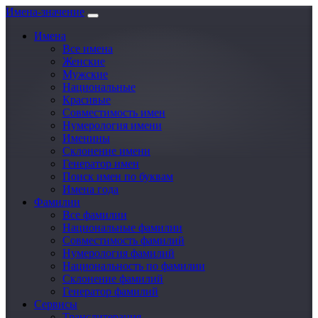
Имена-значение
Имена
Все имена
Женские
Мужские
Национальные
Красивые
Совместимость имен
Нумерология имени
Именины
Склонение имени
Генератор имен
Поиск имен по буквам
Имена года
Фамилии
Все фамилии
Национальные фамилии
Совместимость фамилий
Нумерология фамилий
Национальность по фамилии
Склонение фамилий
Генератор фамилий
Сервисы
Транслитерация