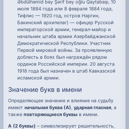
Əbdülhəmid bəy Şərif bəy oğlu Qaytabaşı, 10
июля 1884 года или 8 февраля 1884 года,
Тифлис — 1920 год, остров Наргин,
Бакинский архипелаг) — офицер Русской
императорской армии, генерал-майор и
начальник штаба армии Азербайджанской
Демократической Республики. Участник
Первой мировой войны. За проявленную
доблесть в боях был награждён рядом
орденов Российской империи. 20 августа
1918 года был назначен в штаб Кавказской
исламской армии.
Значение букв в имени
Определяющее значение и влияние на судьбу
имеют
начальная буква (А)
,
ударная гласная
, а
также
повторяющиеся буквы
в имени.
А
(2 буквы)
– символизирует решительность,