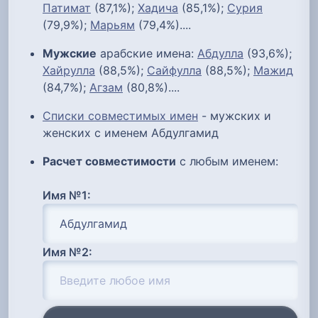
Патимат
(87,1%);
Хадича
(85,1%);
Сурия
(79,9%);
Марьям
(79,4%)....
Мужские
арабские имена:
Абдулла
(93,6%);
Хайрулла
(88,5%);
Сайфулла
(88,5%);
Мажид
(84,7%);
Агзам
(80,8%)....
Списки совместимых имен
- мужских и
женских с именем Абдулгамид
Расчет совместимости
с любым именем:
Имя №1:
Имя №2: