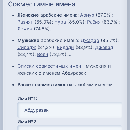
Совместимые имена
Женские
арабские имена:
Арнур
(87,0%);
Разият
(85,0%);
Нура
(85,0%);
Рабия
(83,7%);
Ясмин
(74,5%)....
Мужские
арабские имена:
Джафар
(85,7%);
Сирадж
(84,2%);
Видади
(83,9%);
Джавад
(83,4%);
Вели
(72,5%)....
Списки совместимых имен
- мужских и
женских с именем Абдуразак
Расчет совместимости
с любым именем:
Имя №1:
Имя №2: