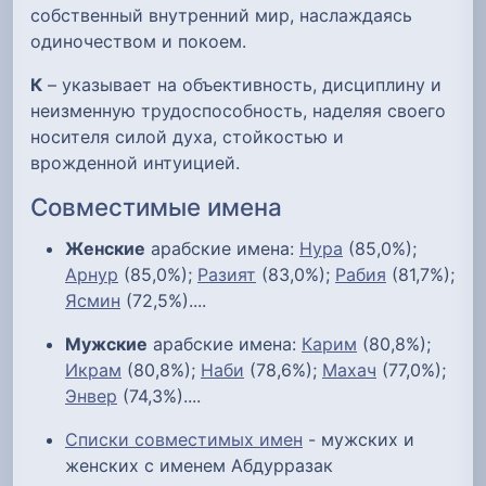
собственный внутренний мир, наслаждаясь
одиночеством и покоем.
К
– указывает на объективность, дисциплину и
неизменную трудоспособность, наделяя своего
носителя силой духа, стойкостью и
врожденной интуицией.
Совместимые имена
Женские
арабские имена:
Нура
(85,0%);
Арнур
(85,0%);
Разият
(83,0%);
Рабия
(81,7%);
Ясмин
(72,5%)....
Мужские
арабские имена:
Карим
(80,8%);
Икрам
(80,8%);
Наби
(78,6%);
Махач
(77,0%);
Энвер
(74,3%)....
Списки совместимых имен
- мужских и
женских с именем Абдурразак