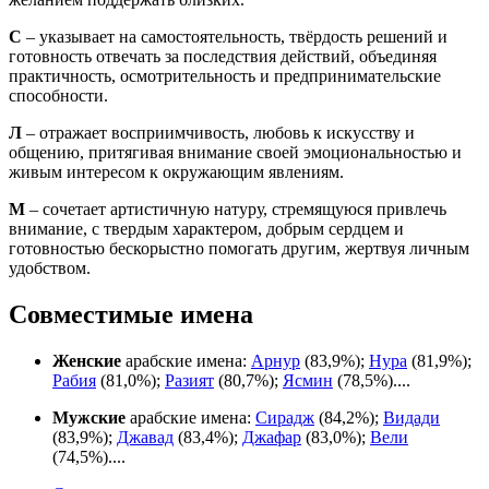
С
– указывает на самостоятельность, твёрдость решений и
готовность отвечать за последствия действий, объединяя
практичность, осмотрительность и предпринимательские
способности.
Л
– отражает восприимчивость, любовь к искусству и
общению, притягивая внимание своей эмоциональностью и
живым интересом к окружающим явлениям.
М
– сочетает артистичную натуру, стремящуюся привлечь
внимание, с твердым характером, добрым сердцем и
готовностью бескорыстно помогать другим, жертвуя личным
удобством.
Совместимые имена
Женские
арабские имена:
Арнур
(83,9%);
Нура
(81,9%);
Рабия
(81,0%);
Разият
(80,7%);
Ясмин
(78,5%)....
Мужские
арабские имена:
Сирадж
(84,2%);
Видади
(83,9%);
Джавад
(83,4%);
Джафар
(83,0%);
Вели
(74,5%)....