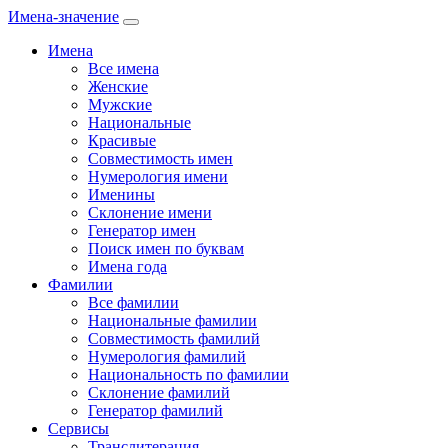
Имена-значение
Имена
Все имена
Женские
Мужские
Национальные
Красивые
Совместимость имен
Нумерология имени
Именины
Склонение имени
Генератор имен
Поиск имен по буквам
Имена года
Фамилии
Все фамилии
Национальные фамилии
Совместимость фамилий
Нумерология фамилий
Национальность по фамилии
Склонение фамилий
Генератор фамилий
Сервисы
Транслитерация