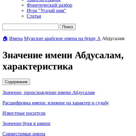
Фонетический разбор
Игра "Угадай имя"
Статьи
Поиск
🏠
Имена
Мужские арабские имена на букву А
Абдусалам
Значение имени Абдусалам,
характеристика
Содержание
Значение, происхождение имени Абдусалам
Расшифровка имени: влияние на характер и судьбу
Известные носители
Значение букв в имени
Совместимые имена