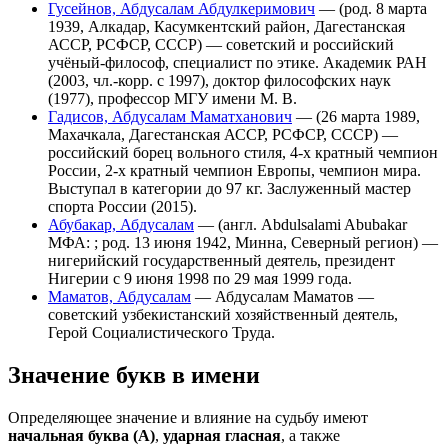
Гусейнов, Абдусалам Абдулкеримович
— (род. 8 марта
1939, Алкадар, Касумкентский район, Дагестанская
АССР, РСФСР, СССР) — советский и российский
учёный-философ, специалист по этике. Академик РАН
(2003, чл.-корр. c 1997), доктор философских наук
(1977), профессор МГУ имени М. В.
Гадисов, Абдусалам Маматханович
— (26 марта 1989,
Махачкала, Дагестанская АССР, РСФСР, СССР) —
российский борец вольного стиля, 4-х кратный чемпион
России, 2-х кратный чемпион Европы, чемпион мира.
Выступал в категории до 97 кг. Заслуженный мастер
спорта России (2015).
Абубакар, Абдусалам
— (англ. Abdulsalami Abubakar
МФА: ; род. 13 июня 1942, Минна, Северный регион) —
нигерийский государственный деятель, президент
Нигерии с 9 июня 1998 по 29 мая 1999 года.
Маматов, Абдусалам
— Абдусалам Маматов —
советский узбекистанский хозяйственный деятель,
Герой Социалистического Труда.
Значение букв в имени
Определяющее значение и влияние на судьбу имеют
начальная буква (А)
,
ударная гласная
, а также