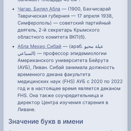
Чагар, Билял Абла
— (1900, Бахчисарай
Таврическая губерния — 17 апреля 1938,
Симферополь) — советский партийный
деятель, 2-й секретарь Крымского
областного комитета ВКП(б).
Абла Мехио Сибай
— (араб. عبلة محيو
السباعي‎) — профессор эпидемиологии
Американского университета Бейрута
(АУБ), Ливан. Сибай занимала должность
временного декана факультета
медицинских наук (FHS) АУБ с 2020 по 2022
год и в настоящее время является деканом
FHS. Она также соучредительница и
директор Центра изучения старения в
Ливане.
Значение букв в имени