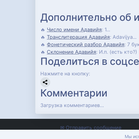
Дополнительно об 
🔥
Число имени Адавийя
: 1...
🔥
Транслитерация Адавийя
: Adavijya...
🔥
Фонетический разбор Адавийя
: 7 бу
🔥
Склонение Адавийя
: И.п. (есть кто?)
Поделиться в соцсе
Нажмите на кнопку:
Комментарии
Загрузка комментариев…
✉ Отправить сообщение
Мы исп