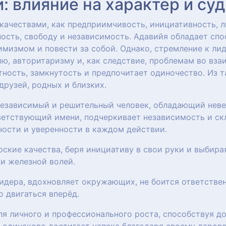
 влияние на характер и су
ачествами, как предприимчивость, инициативность, л
ность, свободу и независимость. Адавийя обладает сп
мизмом и повести за собой. Однако, стремление к лид
, авторитаризму и, как следствие, проблемам во вз
тность, замкнутость и предпочитает одиночество. Из 
рузей, родных и близких.
независимый и решительный человек, обладающий неве
ветствующий имени, подчеркивает независимость и скл
ности и уверенности в каждом действии.
ерские качества, беря инициативу в свои руки и выбир
и железной волей.
лидера, вдохновляет окружающих, не боится ответстве
о двигаться вперёд.
для личного и профессионального роста, способствуя