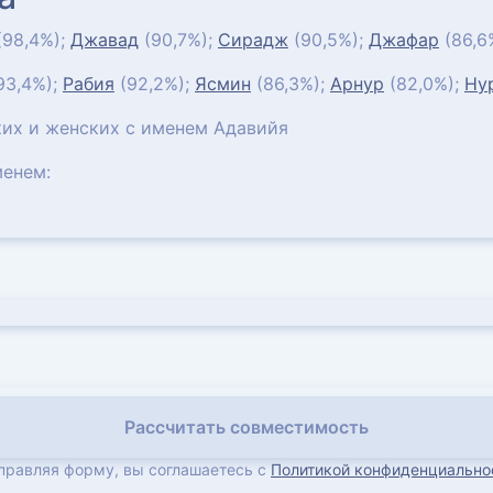
(98,4%);
Джавад
(90,7%);
Сирадж
(90,5%);
Джафар
(86,6
93,4%);
Рабия
(92,2%);
Ясмин
(86,3%);
Арнур
(82,0%);
Ну
их и женских с именем Адавийя
енем:
Рассчитать совместимость
правляя форму, вы соглашаетесь с
Политикой конфиденциально