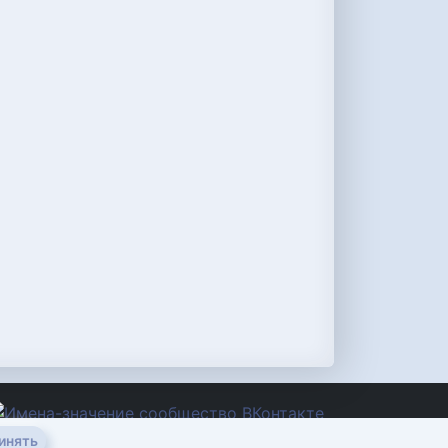
инять