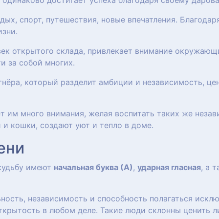
и одинаково достигает успеха благодаря своему даров
дых, спорт, путешествия, новые впечатления. Благодар
изни.
овек открытого склада, привлекает внимание окружаю
и за собой многих.
тнёра, который разделит амбиции и независимость, це
яет им много внимания, желая воспитать таких же нез
 и кошки, создают уют и тепло в доме.
ени
 судьбу имеют
начальная буква (А)
,
ударная гласная
, а 
ость, независимость и способность полагаться исклю
ткрытость в любом деле. Такие люди склонны ценить л