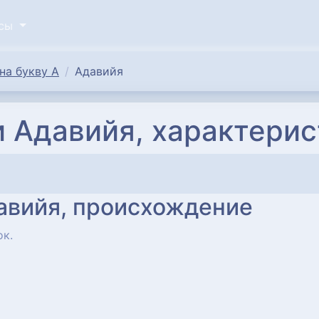
исы
на букву А
Адавийя
 Адавийя, характерис
авийя, происхождение
ок.