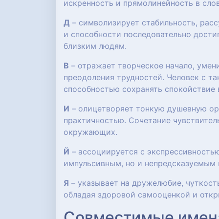
искренность и прямолинейность в слов
Д
– символизирует стабильность, расс
и способности последовательно достиг
близким людям.
В
– отражает творческое начало, умен
преодоления трудностей. Человек с та
способностью сохранять спокойствие 
И
– олицетворяет тонкую душевную орг
практичностью. Сочетание чувствител
окружающих.
Й
– ассоциируется с экспрессивностью
импульсивным, но и непредсказуемым 
Я
– указывает на дружелюбие, чуткост
обладая здоровой самооценкой и отк
Совместимые имен