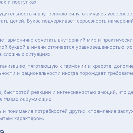
ах и поступках.
удительность и внутреннюю силу, отличаясь уверенно
ать целей. Буква подчеркивает серьезность намерений
ие гармонично сочетать внутренний мир и практически
кой буквой в имени отличается уравновешенностью, яс
в сложных ситуациях.
анизацию, тяготеющую к гармонии и красоте, дополн
ьности и рациональности иногда порождает требовател
, быстротой реакции и интенсивностью эмоций, что де
в глазах окружающих.
ь и понимание потребностей других, стремление заслу
рытым характером.
а