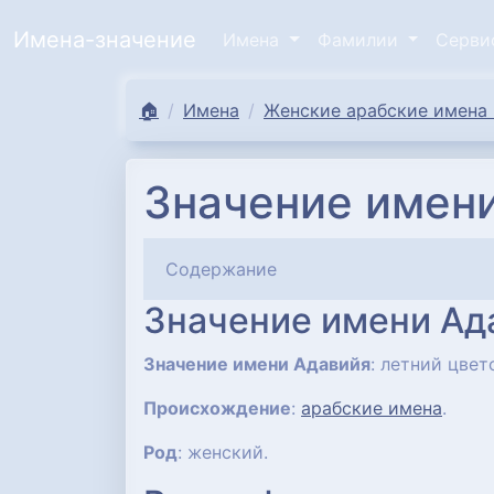
Имена-значение
Имена
Фамилии
Серв
🏠
Имена
Женские арабские имена 
Значение имени
Содержание
Значение имени Ад
Значение имени Адавийя
: летний цвет
Происхождение
:
арабские имена
.
Род
: женский.