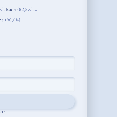
%);
Вели
(82,8%)....
ра
(80,0%)....
сти