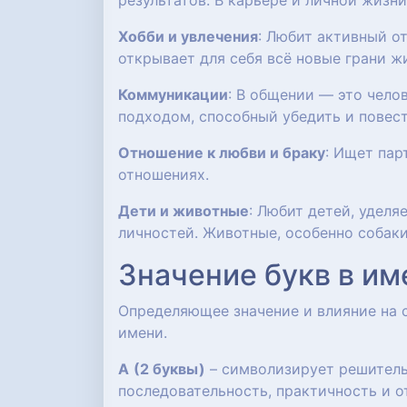
результатов. В карьере и личной жизн
Хобби и увлечения
: Любит активный от
открывает для себя всё новые грани ж
Коммуникации
: В общении — это чел
подходом, способный убедить и повест
Отношение к любви и браку
: Ищет пар
отношениях.
Дети и животные
: Любит детей, удел
личностей. Животные, особенно собаки
Значение букв в им
Определяющее значение и влияние на
имени.
А
(2 буквы)
– символизирует решительн
последовательность, практичность и о