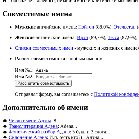
Н
– обозначает волевого, независимого и критически мыслящег
Совместимые имена
Мужские
английские имена:
Пэйтон
(88,0%);
Этельстан
(
Женские
английские имена:
Ирэн
(89,7%);
Тесса
(87,9%);
Списки совместимых имен
- мужских и женских с имене
Расчет совместимости
с любым именем:
Имя №1:
Имя №2:
Рассчитать совместимость
Отправляя форму, вы соглашаетесь с
Политикой конфиде
Дополнительно об имени
🔥
Число имени Адэна
: 8...
🔥
Транслитерация Адэна
: Adena...
🔥
Фонетический разбор Адэна
: 5 букв и 3 слога...
🔥
Склонение Адэна
: И.п. (есть кто?) - Адэна...