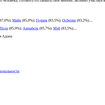
о человека, готового отстаивать своё мнение, активно участвуя
87,0%);
Майк
(85,0%);
Годрик
(83,5%);
Осбеорн
(83,2%)....
Пола
(85,9%);
Аннабель
(85,7%);
Мэй
(83,5%)....
м Адэна
нциальности