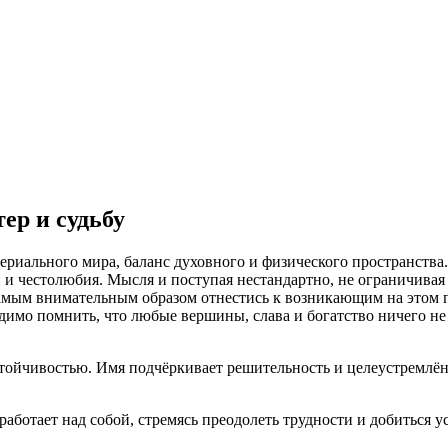
ер и судьбу
териального мира, баланс духовного и физического пространства
 и честолюбия. Мысля и поступая нестандартно, не ограничивая
самым внимательным образом отнестись к возникающим на этом 
димо помнить, что любые вершины, слава и богатство ничего не 
тойчивостью. Имя подчёркивает решительность и целеустремлённ
работает над собой, стремясь преодолеть трудности и добиться у