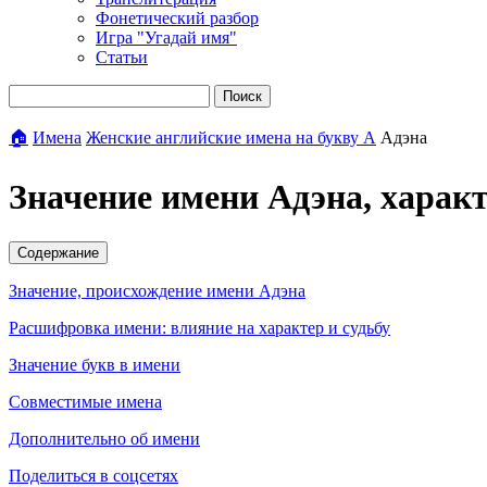
Фонетический разбор
Игра "Угадай имя"
Статьи
Поиск
🏠
Имена
Женские английские имена на букву А
Адэна
Значение имени Адэна, харак
Содержание
Значение, происхождение имени Адэна
Расшифровка имени: влияние на характер и судьбу
Значение букв в имени
Совместимые имена
Дополнительно об имени
Поделиться в соцсетях