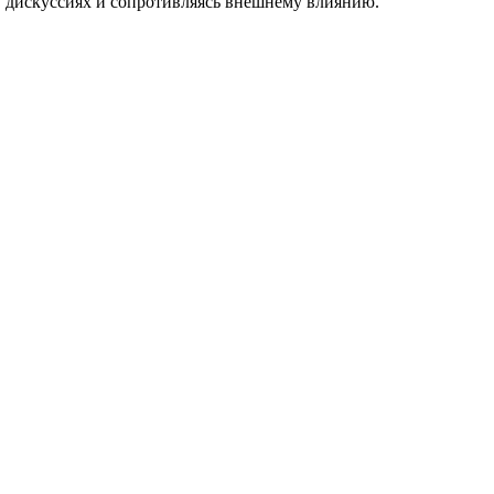
 в дискуссиях и сопротивляясь внешнему влиянию.