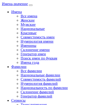
Имена-значение
Имена
Все имена
Женские
Мужские
Национальные
Красивые
Совместимость имен
Нумерология имени
Именины
Склонение имени
Генератор имен
Поиск имен по буквам
Имена года
Фамилии
Все фамилии
Национальные фамилии
Совместимость фамилий
Нумерология фамилий
Национальность по фамилии
Склонение фамилий
Генератор фамилий
Сервисы
Транслитерация