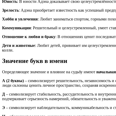
Юность
: В юности Адэна доказывает свою целеустремлённост
Зрелость
: Адэна приобретает известность как успешный пред
Хобби и увлечения
: Любит заниматься спортом, горными похо
Коммуникации
: Решительный и целеустремленный, умеет став
Отношение к любви и браку
: В отношениях ценит последоват
Дети и животные
: Любит детей, прививает им целеустремлен
колли.
Значение букв в имени
Определяющее значение и влияние на судьбу имеют
начальная
А
(2 буквы)
– символизирует решительность, независимость и с
люди склонны ценить личное пространство, сохраняя искренно
Д
– символизирует стабильность, рассудительность и внутренн
подчеркивает серьезность намерений, обязательность и уважен
Э
– символизирует наблюдательность, коммуникабельность и ст