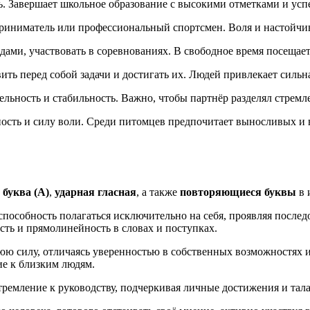
ь. Завершает школьное образование с высокими отметками и усп
приниматель или профессиональный спортсмен. Воля и настойчи
дами, участвовать в соревнованиях. В свободное время посеща
ить перед собой задачи и достигать их. Людей привлекает силь
ельность и стабильность. Важно, чтобы партнёр разделял стрем
ность и силу воли. Среди питомцев предпочитает выносливых и 
 буква (А)
,
ударная гласная
, а также
повторяющиеся буквы
в 
пособность полагаться исключительно на себя, проявляя послед
сть и прямолинейность в словах и поступках.
юю силу, отличаясь уверенностью в собственных возможностях и
ие к близким людям.
ремление к руководству, подчеркивая личные достижения и тала