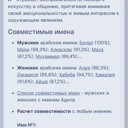
искусству и общению, притягивая внимание
своей эмоциональностью и живым интересом к
окружающим явлениям.
Совместимые имена
Мужские
арабские имена:
Билал
(100%);
Мади
(98,3%);
Алиаскар
(91,3%);
Маха
(87,2%);
Мухаммад
(86,4%)....
Женские
арабские имена:
Алия
(98,3%);
Джамиля
(95,8%);
Хабиба
(94,7%);
Камалия
(91,6%);
Айша
(87,2%)....
Списки совместимых имен
- мужских и
женских с именем Адила
Расчет совместимости
с любым именем:
Имя №1: