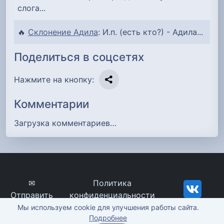
слога...
🔥
Склонение Адила
: И.п. (есть кто?) - Адила...
Поделиться в соцсетях
Нажмите на кнопку:
Комментарии
Загрузка комментариев…
✉
Политика
Отправить
конфиденциальности
сообщение
imena-znachenie.ru, ©
Мы используем cookie для улучшения работы сайта.
Подробнее
2012-2026