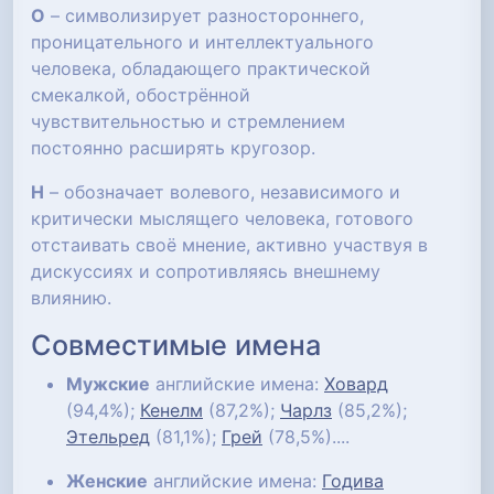
О
– символизирует разностороннего,
проницательного и интеллектуального
человека, обладающего практической
смекалкой, обострённой
чувствительностью и стремлением
постоянно расширять кругозор.
Н
– обозначает волевого, независимого и
критически мыслящего человека, готового
отстаивать своё мнение, активно участвуя в
дискуссиях и сопротивляясь внешнему
влиянию.
Совместимые имена
Мужские
английские имена:
Ховард
(94,4%);
Кенелм
(87,2%);
Чарлз
(85,2%);
Этельред
(81,1%);
Грей
(78,5%)....
Женские
английские имена:
Годива