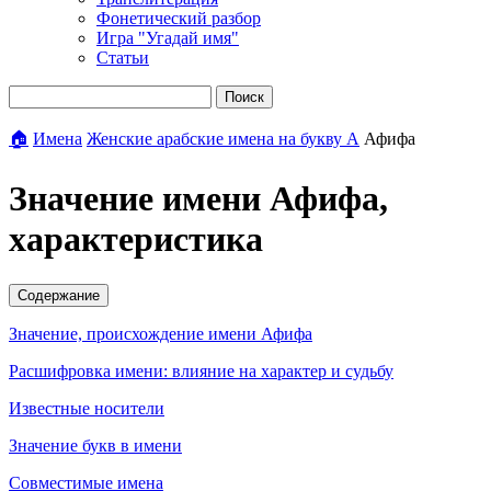
Фонетический разбор
Игра "Угадай имя"
Статьи
Поиск
🏠
Имена
Женские арабские имена на букву А
Афифа
Значение имени Афифа,
характеристика
Содержание
Значение, происхождение имени Афифа
Расшифровка имени: влияние на характер и судьбу
Известные носители
Значение букв в имени
Совместимые имена