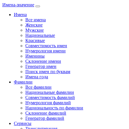
Имена-значение
Имена
Все имена
Женские
Мужские
Национальные
Красивые
Совместимость имен
Нумерология имени
Именины
Склонение имени
Генератор имен
Поиск имен по буквам
Имена года
Фамилии
Все фамилии
Национальные фамилии
Совместимость фамилий
Нумерология фамилий
Национальность по фамилии
Склонение фамилий
Генератор фамилий
Сервисы
Транслитерация