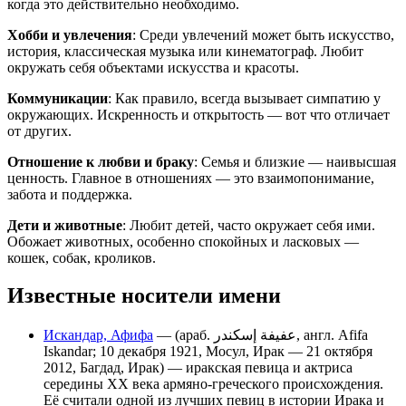
когда это действительно необходимо.
Хобби и увлечения
: Среди увлечений может быть искусство,
история, классическая музыка или кинематограф. Любит
окружать себя объектами искусства и красоты.
Коммуникации
: Как правило, всегда вызывает симпатию у
окружающих. Искренность и открытость — вот что отличает
от других.
Отношение к любви и браку
: Семья и близкие — наивысшая
ценность. Главное в отношениях — это взаимопонимание,
забота и поддержка.
Дети и животные
: Любит детей, часто окружает себя ими.
Обожает животных, особенно спокойных и ласковых —
кошек, собак, кроликов.
Известные носители имени
Искандар, Афифа
— (араб. عفيفة إسكندر‎, англ. Afifa
Iskandar; 10 декабря 1921, Мосул, Ирак — 21 октября
2012, Багдад, Ирак) — иракская певица и актриса
середины XX века армяно-греческого происхождения.
Её считали одной из лучших певиц в истории Ирака и