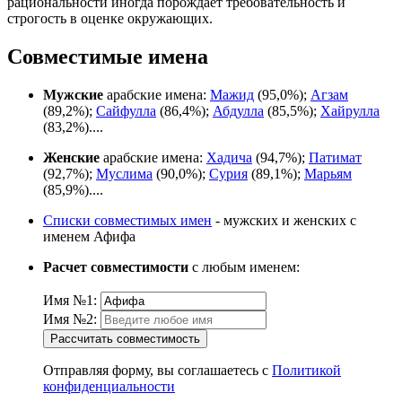
рациональности иногда порождает требовательность и
строгость в оценке окружающих.
Совместимые имена
Мужские
арабские имена:
Мажид
(95,0%);
Агзам
(89,2%);
Сайфулла
(86,4%);
Абдулла
(85,5%);
Хайрулла
(83,2%)....
Женские
арабские имена:
Хадича
(94,7%);
Патимат
(92,7%);
Муслима
(90,0%);
Сурия
(89,1%);
Марьям
(85,9%)....
Списки совместимых имен
- мужских и женских с
именем Афифа
Расчет совместимости
с любым именем:
Имя №1:
Имя №2:
Рассчитать совместимость
Отправляя форму, вы соглашаетесь с
Политикой
конфиденциальности