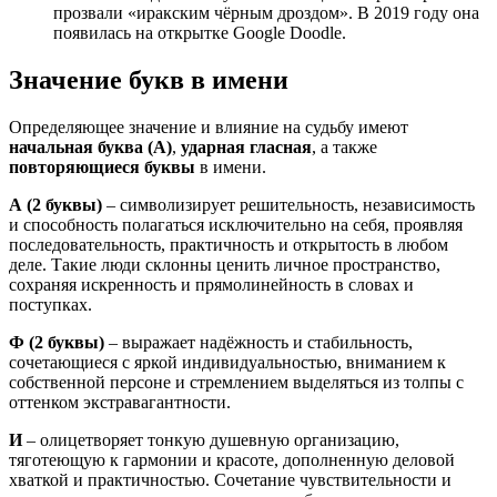
прозвали «иракским чёрным дроздом». В 2019 году она
появилась на открытке Google Doodle.
Значение букв в имени
Определяющее значение и влияние на судьбу имеют
начальная буква (А)
,
ударная гласная
, а также
повторяющиеся буквы
в имени.
А
(2 буквы)
– символизирует решительность, независимость
и способность полагаться исключительно на себя, проявляя
последовательность, практичность и открытость в любом
деле. Такие люди склонны ценить личное пространство,
сохраняя искренность и прямолинейность в словах и
поступках.
Ф
(2 буквы)
– выражает надёжность и стабильность,
сочетающиеся с яркой индивидуальностью, вниманием к
собственной персоне и стремлением выделяться из толпы с
оттенком экстравагантности.
И
– олицетворяет тонкую душевную организацию,
тяготеющую к гармонии и красоте, дополненную деловой
хваткой и практичностью. Сочетание чувствительности и