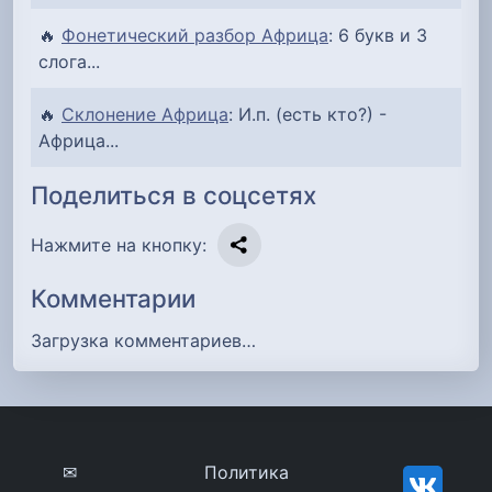
🔥
Фонетический разбор Африца
: 6 букв и 3
слога...
🔥
Склонение Африца
: И.п. (есть кто?) -
Африца...
Поделиться в соцсетях
Нажмите на кнопку:
Комментарии
Загрузка комментариев…
✉
Политика