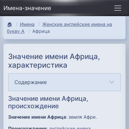
Имена-значение
🏠
Имена
Женские английские имена на
букву А
Африца
Значение имени Африца,
характеристика
Содержание
Значение имени Африца,
происхождение
Значение имени Африца
: земля Афри.
Происхождение
:
английские имена
.