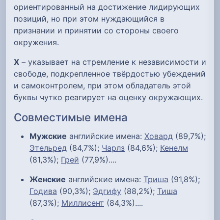
ориентированный на достижение лидирующих
позиций, но при этом нуждающийся в
признании и принятии со стороны своего
окружения.
Х
– указывает на стремление к независимости и
свободе, подкрепленное твёрдостью убеждений
и самоконтролем, при этом обладатель этой
буквы чутко реагирует на оценку окружающих.
Совместимые имена
Мужские
английские имена:
Ховард
(89,7%);
Этельред
(84,7%);
Чарлз
(84,6%);
Кенелм
(81,3%);
Грей
(77,9%)....
Женские
английские имена:
Триша
(91,8%);
Годива
(90,3%);
Эдгифу
(88,2%);
Тиша
(87,3%);
Миллисент
(84,3%)....