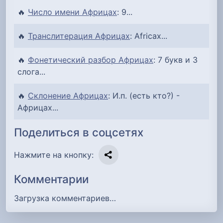
🔥
Число имени Африцах
: 9...
🔥
Транслитерация Африцах
: Africax...
🔥
Фонетический разбор Африцах
: 7 букв и 3
слога...
🔥
Склонение Африцах
: И.п. (есть кто?) -
Африцах...
Поделиться в соцсетях
Нажмите на кнопку:
Комментарии
Загрузка комментариев…