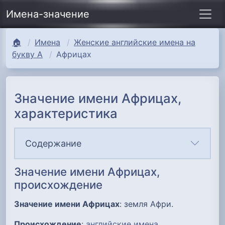
Имена-значение
🏠
Имена
Женские английские имена на
букву А
Африцах
Значение имени Африцах,
характеристика
Содержание
Значение имени Африцах,
происхождение
Значение имени Африцах
: земля Афри.
Происхождение
:
английские имена
.