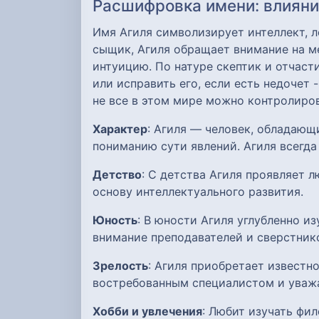
Расшифровка имени: влияние
Имя Агиля символизирует интеллект, л
сыщик, Агиля обращает внимание на ме
интуицию. По натуре скептик и отчас
или исправить его, если есть недочет 
не все в этом мире можно контролиров
Характер
: Агиля — человек, обладающ
пониманию сути явлений. Агиля всегда
Детство
: С детства Агиля проявляет 
основу интеллектуального развития.
Юность
: В юности Агиля углубленно и
внимание преподавателей и сверстник
Зрелость
: Агиля приобретает известн
востребованным специалистом и уваж
Хобби и увлечения
: Любит изучать фи