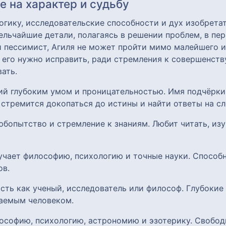
 на характер и судьбу
огику, исследовательские способности и дух изобрета
льчайшие детали, полагаясь в решении проблем, в пер
ти пессимист, Агиля не может пройти мимо малейшего 
- его нужно исправить, ради стремления к совершенству
ать.
ий глубоким умом и проницательностью. Имя подчёрки
 стремится докопаться до истины и найти ответы на с
любопытство и стремление к знаниям. Любит читать, из
зучает философию, психологию и точные науки. Способ
ов.
ость как ученый, исследователь или философ. Глубокие
аемым человеком.
лософию, психологию, астрономию и эзотерику. Свобод