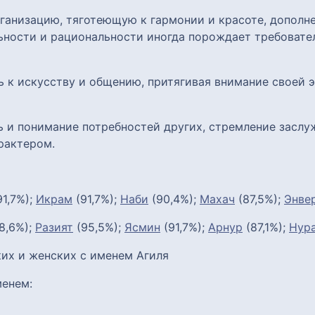
анизацию, тяготеющую к гармонии и красоте, дополн
ьности и рациональности иногда порождает требовател
ь к искусству и общению, притягивая внимание своей
ь и понимание потребностей других, стремление заслу
рактером.
1,7%);
Икрам
(91,7%);
Наби
(90,4%);
Махач
(87,5%);
Энве
8,6%);
Разият
(95,5%);
Ясмин
(91,7%);
Арнур
(87,1%);
Нур
их и женских с именем Агиля
енем: