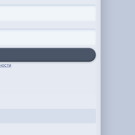
ности