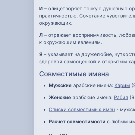
И
– олицетворяет тонкую душевную орг
практичностью. Сочетание чувствител
окружающих.
Л
– отражает восприимчивость, любов
к окружающим явлениям.
Я
– указывает на дружелюбие, чуткост
здоровой самооценкой и открытым ха
Совместимые имена
Мужские
арабские имена:
Карим
(9
Женские
арабские имена:
Рабия
(9
Списки совместимых имен
- мужск
Расчет совместимости
с любым им