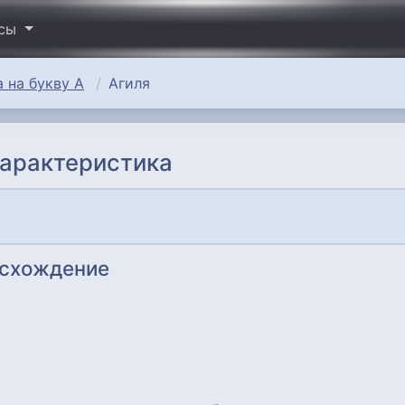
исы
 на букву А
Агиля
характеристика
исхождение