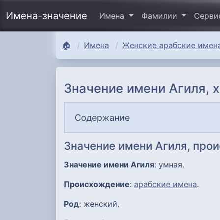
Имена-значение
Имена
Фамилии
Серв
🏠
Имена
Женские арабские имена
Значение имени Агиля, 
Содержание
Значение имени Агиля, про
Значение имени Агиля
: умная.
Происхождение
:
арабские имена
.
Род
: женский.