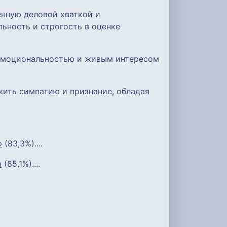
енную деловой хваткой и
ьность и строгость в оценке
 эмоциональностью и живым интересом
жить симпатию и признание, обладая
р
(83,3%)....
а
(85,1%)....