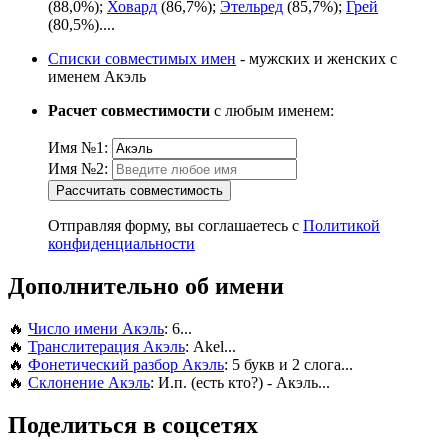
(88,0%);
Ховард
(86,7%);
Этельред
(85,7%);
Грей
(80,5%)....
Списки совместимых имен
- мужских и женских с
именем Акэль
Расчет совместимости
с любым именем:
Имя №1:
Имя №2:
Рассчитать совместимость
Отправляя форму, вы соглашаетесь с
Политикой
конфиденциальности
Дополнительно об имени
🔥
Число имени Акэль
: 6...
🔥
Транслитерация Акэль
: Akel...
🔥
Фонетический разбор Акэль
: 5 букв и 2 слога...
🔥
Склонение Акэль
: И.п. (есть кто?) - Акэль...
Поделиться в соцсетях