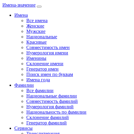
Имена-значение
Имена
Все имена
Женские
Мужские
Национальные
Красивые
Совместимость имен
Нумерология имени
Именины
Склонение имени
Генератор имен
Поиск имен по буквам
Имена года
Фамилии
Все фамилии
Национальные фамилии
Совместимость фамилий
Нумерология фамилий
Национальность по фамилии
Склонение фамилий
Генератор фамилий
Сервисы
Транслитерация