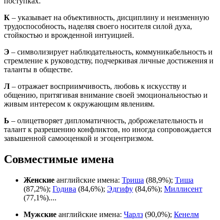
поступках.
К
– указывает на объективность, дисциплину и неизменную
трудоспособность, наделяя своего носителя силой духа,
стойкостью и врожденной интуицией.
Э
– символизирует наблюдательность, коммуникабельность и
стремление к руководству, подчеркивая личные достижения и
таланты в обществе.
Л
– отражает восприимчивость, любовь к искусству и
общению, притягивая внимание своей эмоциональностью и
живым интересом к окружающим явлениям.
Ь
– олицетворяет дипломатичность, доброжелательность и
талант к разрешению конфликтов, но иногда сопровождается
завышенной самооценкой и эгоцентризмом.
Совместимые имена
Женские
английские имена:
Триша
(88,9%);
Тиша
(87,2%);
Годива
(84,6%);
Эдгифу
(84,6%);
Миллисент
(77,1%)....
Мужские
английские имена:
Чарлз
(90,0%);
Кенелм