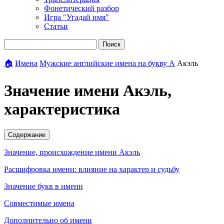
Фонетический разбор
Игра "Угадай имя"
Статьи
Поиск
🏠
Имена
Мужские английские имена на букву А
Акэль
Значение имени Акэль,
характеристика
Содержание
Значение, происхождение имени Акэль
Расшифровка имени: влияние на характер и судьбу
Значение букв в имени
Совместимые имена
Дополнительно об имени