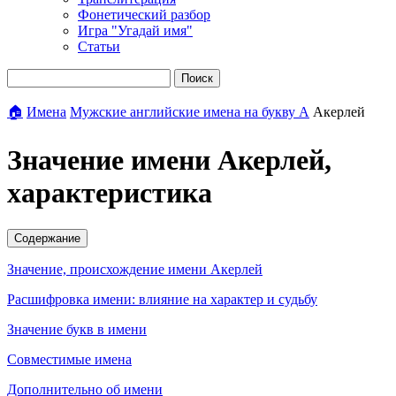
Фонетический разбор
Игра "Угадай имя"
Статьи
Поиск
🏠
Имена
Мужские английские имена на букву А
Акерлей
Значение имени Акерлей,
характеристика
Содержание
Значение, происхождение имени Акерлей
Расшифровка имени: влияние на характер и судьбу
Значение букв в имени
Совместимые имена
Дополнительно об имени