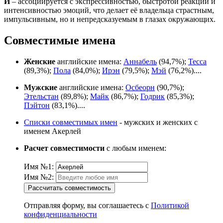
Й
– ассоциируется с экспрессивностью, быстротой реакции и
интенсивностью эмоций, что делает её владельца страстным,
импульсивным, но и непредсказуемым в глазах окружающих.
Совместимые имена
Женские
английские имена:
Аннабель
(94,7%);
Тесса
(89,3%);
Пола
(84,0%);
Ирэн
(79,5%);
Мэй
(76,2%)....
Мужские
английские имена:
Осбеорн
(90,7%);
Этельстан
(89,8%);
Майк
(86,7%);
Годрик
(85,3%);
Пэйтон
(83,1%)....
Списки совместимых имен
- мужских и женских с
именем Акерлей
Расчет совместимости
с любым именем:
Имя №1:
Имя №2:
Рассчитать совместимость
Отправляя форму, вы соглашаетесь с
Политикой
конфиденциальности