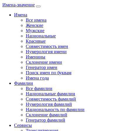
Имена-значение
Имена
Все имена
Женские
Мужские
Национальные
Красивые
Совместимость имен
Нумерология имени
Именины
Склонение имени
Генератор имен
Поиск имен по буквам
Имена года
Фамилии
Все фамилии
Национальные фамилии
Совместимость фамилий
Нумерология фамилий
Национальность по фамилии
Склонение фамилий
Генератор фамилий
Сервисы
Транслитерация