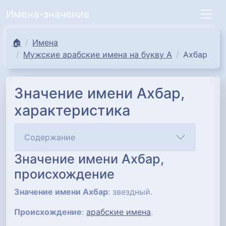
Имена-значение
🏠
Имена
Мужские арабские имена на букву А
Ахбар
Значение имени Ахбар,
характеристика
Содержание
Значение имени Ахбар,
происхождение
Значение имени Ахбар
: звездный.
Происхождение
:
арабские имена
.