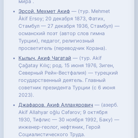
мира .
Эрсой, Мехмет Акиф
— (тур. Mehmet
Âkif Ersoy; 20 декабря 1873, Фатих,
Стамбул — 27 декабря 1936, Стамбул) —
османский поэт (автор слов гимна
Турции), педагог, религиозный
просветитель (переводчик Корана).
Кылыч, Акиф Чагатай
— (тур. Akif
Çağatay Kılıç; род. 15 июня 1976, Зиген,
Северный Рейн-Вестфалия) — турецкий
государственный деятель. Главный
советник президента Турции (с 6 июня
2023).
Джафаров, Акиф Аллахярович
— (азерб.
Akif Allahyar oğlu Cəfərov; 9 октября
1930, Тифлис — 30 ноября 1992, Баку) —
инженер-геолог, нефтяник, Герой
Социалистического Труда.