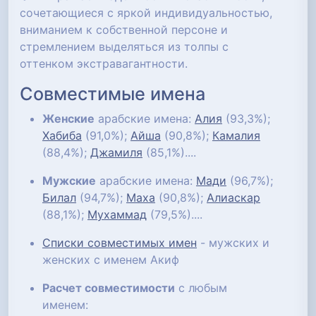
сочетающиеся с яркой индивидуальностью,
вниманием к собственной персоне и
стремлением выделяться из толпы с
оттенком экстравагантности.
Совместимые имена
Женские
арабские имена:
Алия
(93,3%);
Хабиба
(91,0%);
Айша
(90,8%);
Камалия
(88,4%);
Джамиля
(85,1%)....
Мужские
арабские имена:
Мади
(96,7%);
Билал
(94,7%);
Маха
(90,8%);
Алиаскар
(88,1%);
Мухаммад
(79,5%)....
Списки совместимых имен
- мужских и
женских с именем Акиф
Расчет совместимости
с любым
именем: