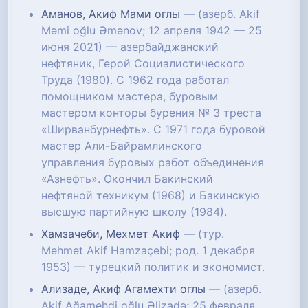
Аманов, Акиф Мами оглы
— (азерб. Akif
Məmi oğlu Əmənov; 12 апреля 1942 — 25
июня 2021) — азербайджанский
нефтяник, Герой Социалистического
Труда (1980). C 1962 года работал
помощником мастера, буровым
мастером конторы бурения № 3 треста
«Ширванбурнефть». С 1971 года буровой
мастер Али-Байрамлинского
управления буровых работ объединения
«Азнефть». Окончил Бакинский
нефтяной техникум (1968) и Бакинскую
высшую партийную школу (1984).
Хамзачеби, Мехмет Акиф
— (тур.
Mehmet Akif Hamzaçebi; род. 1 декабря
1953) — турецкий политик и экономист.
Ализаде, Акиф Агамехти оглы
— (азерб.
Akif Ağamehdi oğlu Əlizadə; 25 февраля