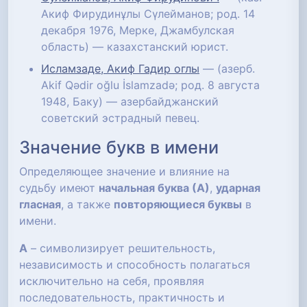
Акиф Фирудинұлы Сүлейманов; род. 14
декабря 1976, Мерке, Джамбулская
область) — казахстанский юрист.
Исламзаде, Акиф Гадир оглы
— (азерб.
Akif Qədir oğlu İslamzadə; род. 8 августа
1948, Баку) — азербайджанский
советский эстрадный певец.
Значение букв в имени
Определяющее значение и влияние на
судьбу имеют
начальная буква (А)
,
ударная
гласная
, а также
повторяющиеся буквы
в
имени.
А
– символизирует решительность,
независимость и способность полагаться
исключительно на себя, проявляя
последовательность, практичность и