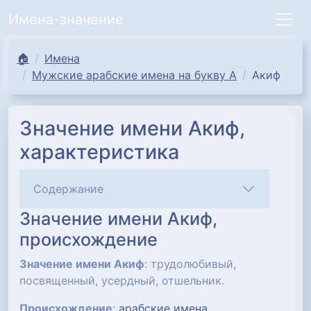
Имена-значение
🏠
Имена
Мужские арабские имена на букву А
Акиф
Значение имени Акиф,
характеристика
Содержание
Значение имени Акиф,
происхождение
Значение имени Акиф
: трудолюбивый,
посвященный, усердный, отшельник.
Происхождение
:
арабские имена
.