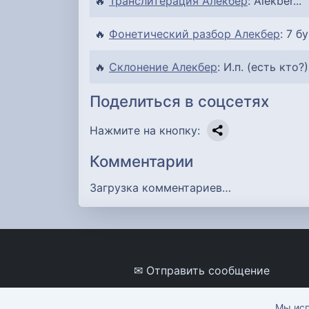
🔥
Транслитерация Алекбер
: Alekber...
🔥
Фонетический разбор Алекбер
: 7 б
🔥
Склонение Алекбер
: И.п. (есть кто?)
Поделиться в соцсетях
Нажмите на кнопку:
Комментарии
Загрузка комментариев…
✉ Отправить сообщение
Мы исп