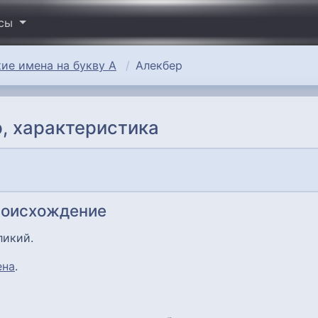
исы
ие имена на букву А
Алекбер
, характеристика
роисхождение
ликий.
ена
.