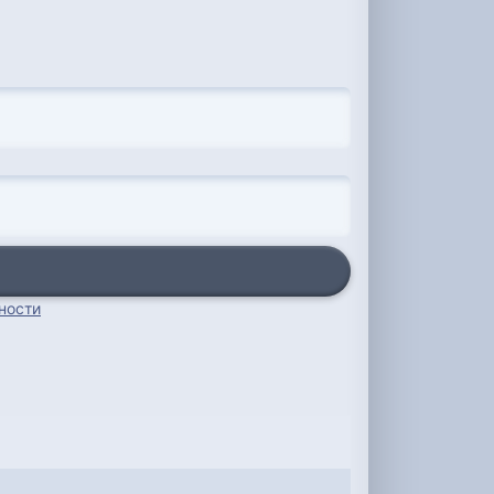
ности