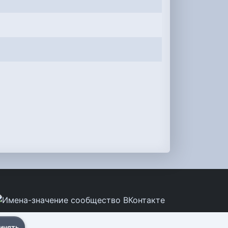
инять