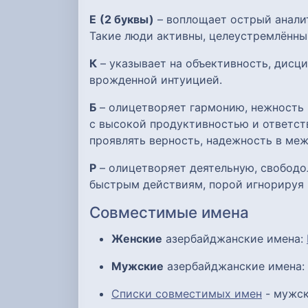
Е
(2 буквы)
– воплощает острый аналит
Такие люди активны, целеустремлённы
К
– указывает на объективность, дисци
врожденной интуицией.
Б
– олицетворяет гармонию, нежность 
с высокой продуктивностью и ответст
проявлять верность, надежность в ме
Р
– олицетворяет деятельную, свобод
быстрым действиям, порой игнорируя 
Совместимые имена
Женские
азербайджанские имена:
Мужские
азербайджанские имена:
Списки совместимых имен
- мужск