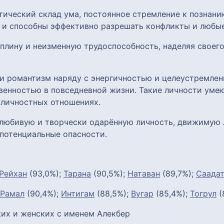
ический склад ума, постоянное стремление к познани
 и способны эффективно разрешать конфликты и любы
плину и неизменную трудоспособность, наделяя своего
и романтизм наряду с энергичностью и целеустремлен
венностью в повседневной жизни. Такие личности уме
жличностных отношениях.
олюбивую и творчески одарённую личность, движимую
потенциальные опасности.
Рейхан
(93,0%);
Тарана
(90,5%);
Натаван
(89,7%);
Саада
Рамал
(90,4%);
Интигам
(88,5%);
Вугар
(85,4%);
Тогрул
(
их и женских с именем Алекбер