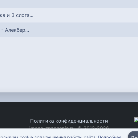
укв и 3 слога...
 - Алекбер...
Политика конфиденциальности
imena-znachenie.ru, © 2012-2026
ользуем cookie для улучшения работы сайта.
Подробнее
Пр