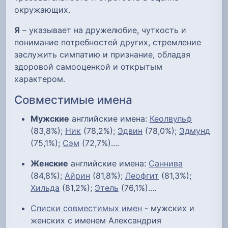
окружающих.
Я
– указывает на дружелюбие, чуткость и
понимание потребностей других, стремление
заслужить симпатию и признание, обладая
здоровой самооценкой и открытым
характером.
Совместимые имена
Мужские
английские имена:
Кеолвульф
(83,8%);
Ник
(78,2%);
Эдвин
(78,0%);
Эдмунд
(75,1%);
Сэм
(72,7%)....
Женские
английские имена:
Саннива
(84,8%);
Айрин
(81,8%);
Леофгит
(81,3%);
Хильда
(81,2%);
Этель
(76,1%)....
Списки совместимых имен
- мужских и
женских с именем Александрия