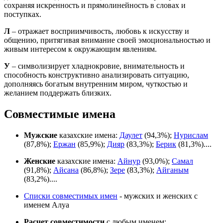
сохраняя искренность и прямолинейность в словах и
поступках.
Л
– отражает восприимчивость, любовь к искусству и
общению, притягивая внимание своей эмоциональностью и
живым интересом к окружающим явлениям.
У
– символизирует хладнокровие, внимательность и
способность конструктивно анализировать ситуацию,
дополняясь богатым внутренним миром, чуткостью и
желанием поддержать близких.
Совместимые имена
Мужские
казахские имена:
Даулет
(94,3%);
Нурислам
(87,8%);
Ержан
(85,9%);
Дияр
(83,3%);
Берик
(81,3%)....
Женские
казахские имена:
Айнур
(93,0%);
Самал
(91,8%);
Айсана
(86,8%);
Зере
(83,3%);
Айганым
(83,2%)....
Списки совместимых имен
- мужских и женских с
именем Алуа
Расчет совместимости
с любым именем: