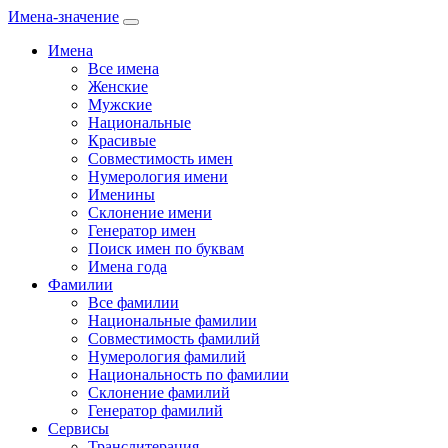
Имена-значение
Имена
Все имена
Женские
Мужские
Национальные
Красивые
Совместимость имен
Нумерология имени
Именины
Склонение имени
Генератор имен
Поиск имен по буквам
Имена года
Фамилии
Все фамилии
Национальные фамилии
Совместимость фамилий
Нумерология фамилий
Национальность по фамилии
Склонение фамилий
Генератор фамилий
Сервисы
Транслитерация