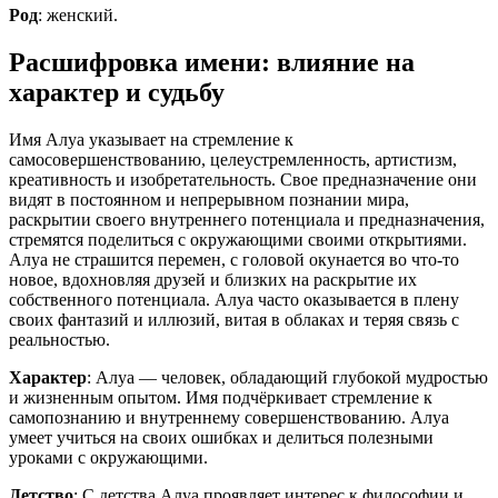
Род
: женский.
Расшифровка имени: влияние на
характер и судьбу
Имя Алуа указывает на стремление к
самосовершенствованию, целеустремленность, артистизм,
креативность и изобретательность. Свое предназначение они
видят в постоянном и непрерывном познании мира,
раскрытии своего внутреннего потенциала и предназначения,
стремятся поделиться с окружающими своими открытиями.
Алуа не страшится перемен, с головой окунается во что-то
новое, вдохновляя друзей и близких на раскрытие их
собственного потенциала. Алуа часто оказывается в плену
своих фантазий и иллюзий, витая в облаках и теряя связь с
реальностью.
Характер
: Алуа — человек, обладающий глубокой мудростью
и жизненным опытом. Имя подчёркивает стремление к
самопознанию и внутреннему совершенствованию. Алуа
умеет учиться на своих ошибках и делиться полезными
уроками с окружающими.
Детство
: С детства Алуа проявляет интерес к философии и