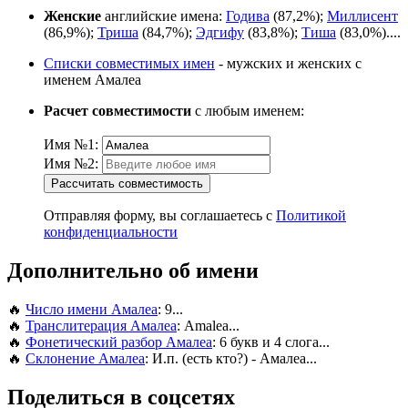
Женские
английские имена:
Годива
(87,2%);
Миллисент
(86,9%);
Триша
(84,7%);
Эдгифу
(83,8%);
Тиша
(83,0%)....
Списки совместимых имен
- мужских и женских с
именем Амалеа
Расчет совместимости
с любым именем:
Имя №1:
Имя №2:
Рассчитать совместимость
Отправляя форму, вы соглашаетесь с
Политикой
конфиденциальности
Дополнительно об имени
🔥
Число имени Амалеа
: 9...
🔥
Транслитерация Амалеа
: Amalea...
🔥
Фонетический разбор Амалеа
: 6 букв и 4 слога...
🔥
Склонение Амалеа
: И.п. (есть кто?) - Амалеа...
Поделиться в соцсетях