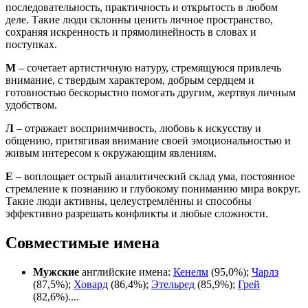
последовательность, практичность и открытость в любом
деле. Такие люди склонны ценить личное пространство,
сохраняя искренность и прямолинейность в словах и
поступках.
М
– сочетает артистичную натуру, стремящуюся привлечь
внимание, с твердым характером, добрым сердцем и
готовностью бескорыстно помогать другим, жертвуя личным
удобством.
Л
– отражает восприимчивость, любовь к искусству и
общению, притягивая внимание своей эмоциональностью и
живым интересом к окружающим явлениям.
Е
– воплощает острый аналитический склад ума, постоянное
стремление к познанию и глубокому пониманию мира вокруг.
Такие люди активны, целеустремлённы и способны
эффективно разрешать конфликты и любые сложности.
Совместимые имена
Мужские
английские имена:
Кенелм
(95,0%);
Чарлз
(87,5%);
Ховард
(86,4%);
Этельред
(85,9%);
Грей
(82,6%)....