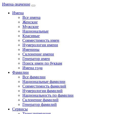
Имена-значение
Имена
Все имена
Женские
Мужские
Национальные
Красивые
Совместимость имен
Нумерология имени
Именины
Склонение имени
Генератор имен
Поиск имен по буквам
Имена года
Фамилии
Все фамилии
Национальные фамилии
Совместимость фамилий
Нумерология фамилий
Национальность по фамилии
Склонение фамилий
Генератор фамилий
Сервисы
Транслитерация