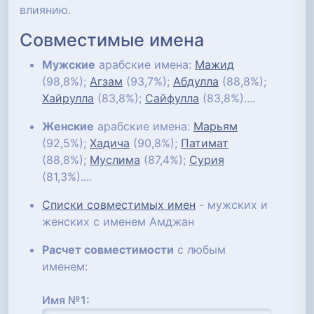
влиянию.
Совместимые имена
Мужские
арабские имена:
Мажид
(98,8%);
Агзам
(93,7%);
Абдулла
(88,8%);
Хайрулла
(83,8%);
Сайфулла
(83,8%)....
Женские
арабские имена:
Марьям
(92,5%);
Хадича
(90,8%);
Патимат
(88,8%);
Муслима
(87,4%);
Сурия
(81,3%)....
Списки совместимых имен
- мужских и
женских с именем Амджан
Расчет совместимости
с любым
именем:
Имя №1: