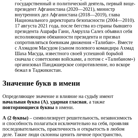
государственный и политический деятель, первый вице-
президент Афганистана (2020—2021), министр
внутренних дел Афганистана (2018—2019), глава
Национального директората безопасности (2004—2010).
17 августа 2021 года, после бегства из страны бывшего
президента Ашрафа Гани, Амрулла Салех объявил себя
исполняющим обязанности президента и призвал
сопротивляться боевикам движения «Талибан». Вместе
с Ахмадом Масудом (сыном полевого командира Ахмад
Шаха Масуда, известного своей успешной борьбой
сначала с советскими войсками, а потом с «Талибаном»)
организовал Панджшерское сопротивление, но вскоре
бежал в Таджикистан.
Значение букв в имени
Определяющее значение и влияние на судьбу имеют
начальная буква (А)
,
ударная гласная
, а также
повторяющиеся буквы
в имени.
А
(2 буквы)
– символизирует решительность, независимость
и способность полагаться исключительно на себя, проявляя
последовательность, практичность и открытость в любом
деле. Такие люди склонны ценить личное пространство,