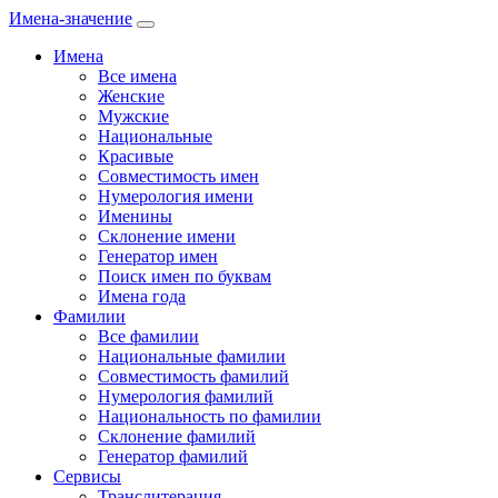
Имена-значение
Имена
Все имена
Женские
Мужские
Национальные
Красивые
Совместимость имен
Нумерология имени
Именины
Склонение имени
Генератор имен
Поиск имен по буквам
Имена года
Фамилии
Все фамилии
Национальные фамилии
Совместимость фамилий
Нумерология фамилий
Национальность по фамилии
Склонение фамилий
Генератор фамилий
Сервисы
Транслитерация