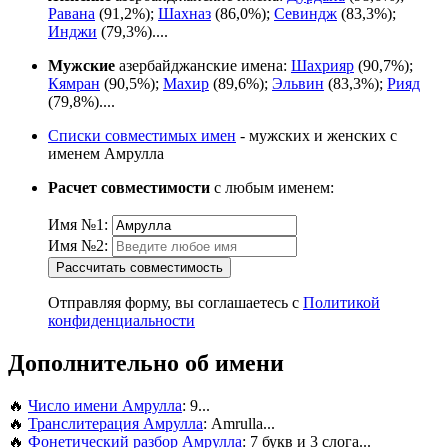
Равана
(91,2%);
Шахназ
(86,0%);
Севиндж
(83,3%);
Инджи
(79,3%)....
Мужские
азербайджанские имена:
Шахрияр
(90,7%);
Кямран
(90,5%);
Махир
(89,6%);
Эльвин
(83,3%);
Рияд
(79,8%)....
Списки совместимых имен
- мужских и женских с
именем Амрулла
Расчет совместимости
с любым именем:
Имя №1:
Имя №2:
Рассчитать совместимость
Отправляя форму, вы соглашаетесь с
Политикой
конфиденциальности
Дополнительно об имени
🔥
Число имени Амрулла
: 9...
🔥
Транслитерация Амрулла
: Amrulla...
🔥
Фонетический разбор Амрулла
: 7 букв и 3 слога...