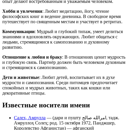
опыт делают востребованным и уважаемым человеком.
Хобби и увлечения
: Любит медитацию, йогу, чтение
философских книг и ведение дневника. В свободное время
путешествует по священным местам и участвует в ретритах.
Коммуникации
: Мудрый и глубокий типаж, умеет делиться
знаниями и вдохновлять окружающих. Любит общаться с
людьми, стремящимися к самопознанию и духовному
развитию.
Отношение к любви и браку
: В отношениях ценит мудрость
и глубокую связь. Партнёр должен быть человеком духовным
и стремящимся к самопознанию.
Дети и животные
: Любит детей, воспитывает их в духе
мудрости и самопознания. Среди питомцев предпочитает
спокойных и мудрых животных, таких как кошки или
декоративные птицы.
Известные носители имени
Салех, Амрулла
— (дари и пушту امرالله صالح‎, тадж.
Амруллоҳ Солеҳ; род. 15 октября 1972, Панджшер,
Королевство Афганистан) — афганский