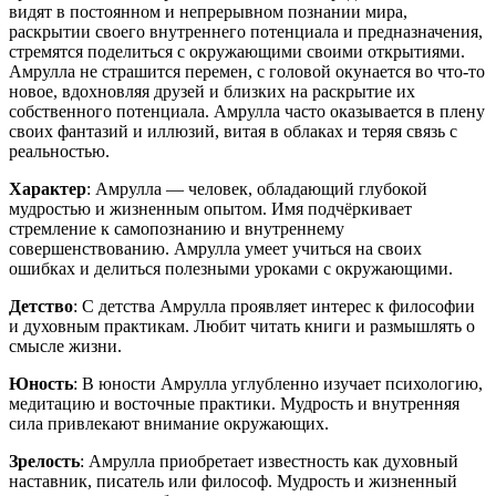
видят в постоянном и непрерывном познании мира,
раскрытии своего внутреннего потенциала и предназначения,
стремятся поделиться с окружающими своими открытиями.
Амрулла не страшится перемен, с головой окунается во что-то
новое, вдохновляя друзей и близких на раскрытие их
собственного потенциала. Амрулла часто оказывается в плену
своих фантазий и иллюзий, витая в облаках и теряя связь с
реальностью.
Характер
: Амрулла — человек, обладающий глубокой
мудростью и жизненным опытом. Имя подчёркивает
стремление к самопознанию и внутреннему
совершенствованию. Амрулла умеет учиться на своих
ошибках и делиться полезными уроками с окружающими.
Детство
: С детства Амрулла проявляет интерес к философии
и духовным практикам. Любит читать книги и размышлять о
смысле жизни.
Юность
: В юности Амрулла углубленно изучает психологию,
медитацию и восточные практики. Мудрость и внутренняя
сила привлекают внимание окружающих.
Зрелость
: Амрулла приобретает известность как духовный
наставник, писатель или философ. Мудрость и жизненный