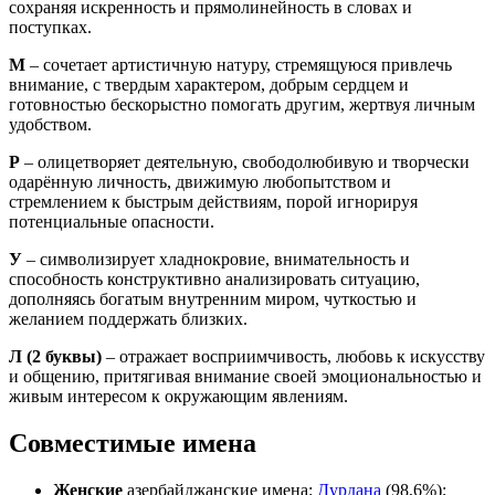
сохраняя искренность и прямолинейность в словах и
поступках.
М
– сочетает артистичную натуру, стремящуюся привлечь
внимание, с твердым характером, добрым сердцем и
готовностью бескорыстно помогать другим, жертвуя личным
удобством.
Р
– олицетворяет деятельную, свободолюбивую и творчески
одарённую личность, движимую любопытством и
стремлением к быстрым действиям, порой игнорируя
потенциальные опасности.
У
– символизирует хладнокровие, внимательность и
способность конструктивно анализировать ситуацию,
дополняясь богатым внутренним миром, чуткостью и
желанием поддержать близких.
Л
(2 буквы)
– отражает восприимчивость, любовь к искусству
и общению, притягивая внимание своей эмоциональностью и
живым интересом к окружающим явлениям.
Совместимые имена
Женские
азербайджанские имена:
Дурдана
(98,6%);