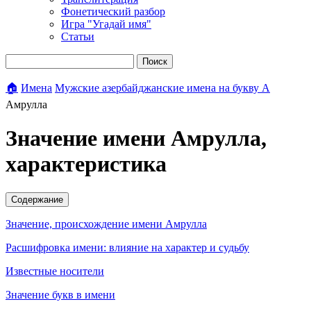
Фонетический разбор
Игра "Угадай имя"
Статьи
Поиск
🏠
Имена
Мужские азербайджанские имена на букву А
Амрулла
Значение имени Амрулла,
характеристика
Содержание
Значение, происхождение имени Амрулла
Расшифровка имени: влияние на характер и судьбу
Известные носители
Значение букв в имени