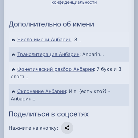
конфиденциальности
Дополнительно об имени
🔥
Число имени Анбарин
: 8...
🔥
Транслитерация Анбарин
: Anbarin...
🔥
Фонетический разбор Анбарин
: 7 букв и 3
слога...
🔥
Склонение Анбарин
: И.п. (есть кто?) -
Анбарин...
Поделиться в соцсетях
Нажмите на кнопку: